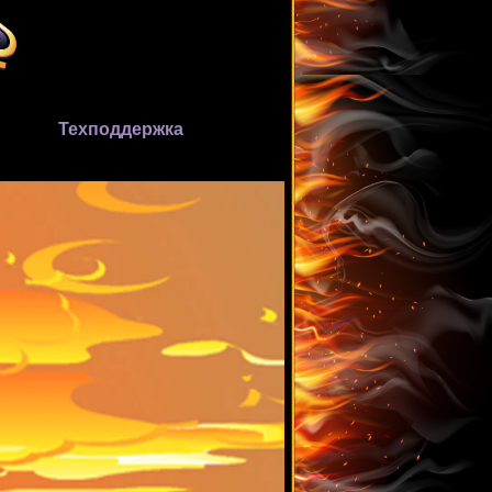
Техподдержка