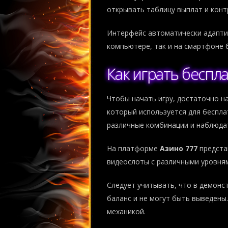
открывать таблицу выплат и конт
Интерфейс автоматически адаптир
компьютере, так и на смартфоне 
Как играть беспл
Чтобы начать игру, достаточно н
который используется для беспл
различные комбинации и наблюдат
На платформе
Азино 777
предста
видеослоты с различными уровня
Следует учитывать, что в демонс
баланс и не могут быть выведены
механикой.