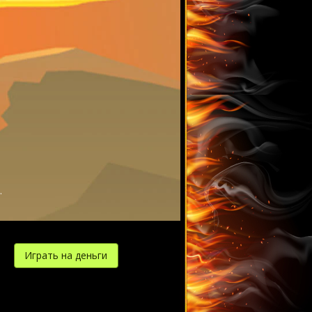
.
Играть на деньги