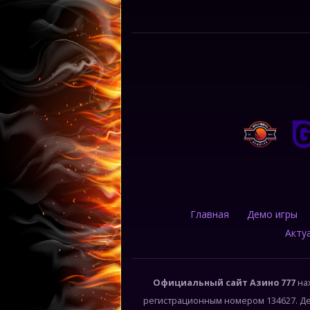
Главная
Демо игры
Акту
Официальный сайт Азино 777
нах
регистрационным номером 134627. Де