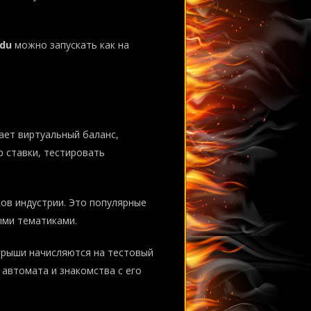
du
можно запускать как на
чает виртуальный баланс,
 ставки, тестировать
ов индустрии. Это популярные
ыми тематиками.
грыши начисляются на тестовый
 автомата и знакомства с его