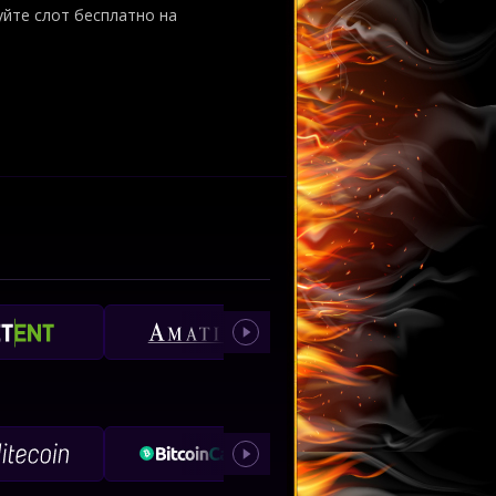
йте слот бесплатно на