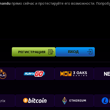
mandu
прямо сейчас и протестируйте его возможности. Попробу
РЕГИСТРАЦИЯ
ВХОД