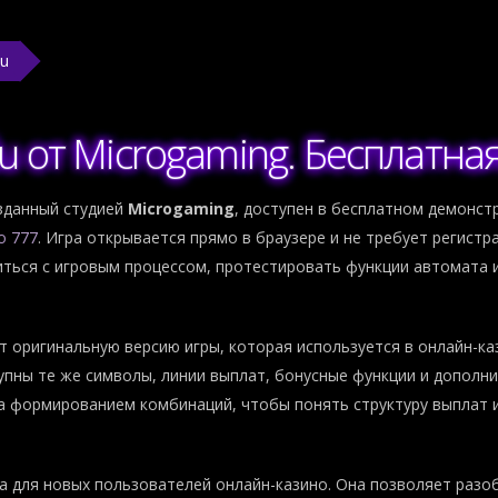
u
 от Microgaming. Бесплатна
озданный студией
Microgaming
, доступен в бесплатном демонст
о 777
. Игра открывается прямо в браузере и не требует регистр
ться с игровым процессом, протестировать функции автомата и
оригинальную версию игры, которая используется в онлайн-каз
тупны те же символы, линии выплат, бонусные функции и дополн
а формированием комбинаций, чтобы понять структуру выплат 
а для новых пользователей онлайн-казино. Она позволяет разоб