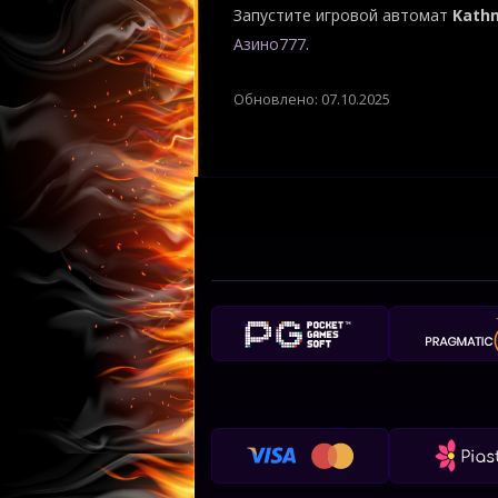
Запустите игровой автомат
Kath
Азино777
.
Обновлено:
07.10.2025