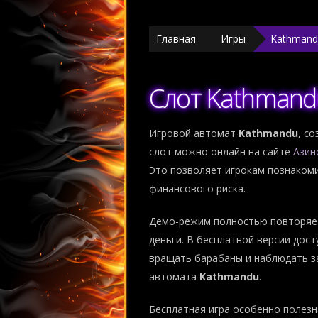
Главная
Игры
Kathmand
Слот Kathmandu
Игровой автомат
Kathmandu
, с
слот можно онлайн на сайте
Азин
Это позволяет игрокам познакоми
финансового риска.
Демо-режим полностью повторяет 
деньги. В бесплатной версии дос
вращать барабаны и наблюдать з
автомата
Kathmandu
.
Бесплатная игра особенно полезн