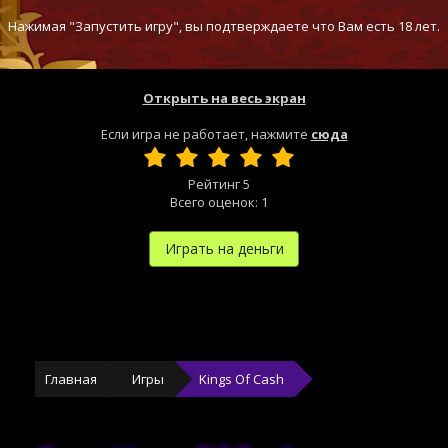
Нажимая "Запустить игру", вы подтверждаете что Вам есть 18 лет.
Открыть на весь экран
Если игра не работает, нажмите
сюда
Рейтинг
5
Всего оценок:
1
Играть на деньги
Главная
Игры
Kings Of Cash