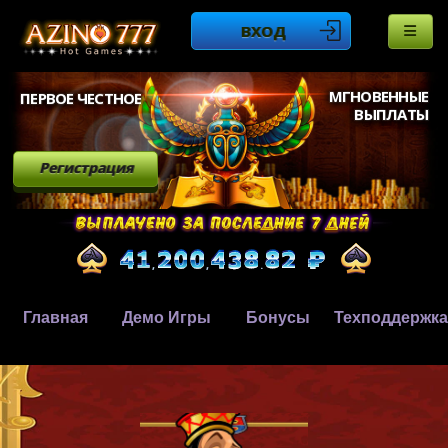
ВХОД
МГНОВЕННЫЕ
ПЕРВОЕ ЧЕСТНОЕ
ВЫПЛАТЫ
Регистрация
Главная
Демо Игры
Бонусы
Техподдержка
,
,
.