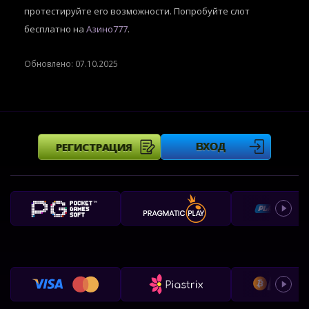
протестируйте его возможности. Попробуйте слот
бесплатно на
Азино777
.
Обновлено:
07.10.2025
РЕГИСТРАЦИЯ
ВХОД