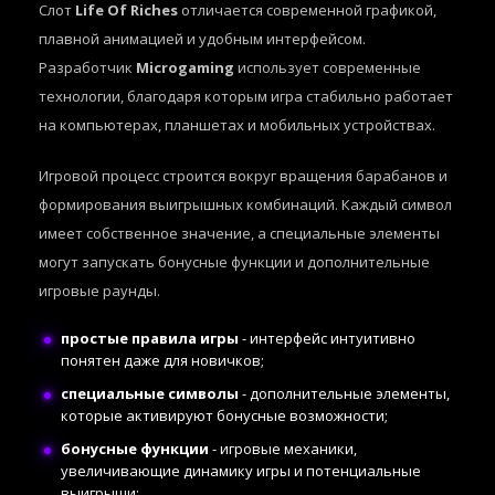
Слот
Life Of Riches
отличается современной графикой,
плавной анимацией и удобным интерфейсом.
Разработчик
Microgaming
использует современные
технологии, благодаря которым игра стабильно работает
на компьютерах, планшетах и мобильных устройствах.
Игровой процесс строится вокруг вращения барабанов и
формирования выигрышных комбинаций. Каждый символ
имеет собственное значение, а специальные элементы
могут запускать бонусные функции и дополнительные
игровые раунды.
простые правила игры
- интерфейс интуитивно
понятен даже для новичков;
специальные символы
- дополнительные элементы,
которые активируют бонусные возможности;
бонусные функции
- игровые механики,
увеличивающие динамику игры и потенциальные
выигрыши;