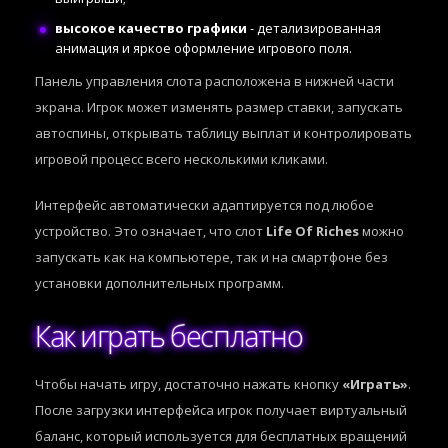
высокое качество графики
- детализированная
анимация и яркое оформление игрового поля.
Панель управления слота расположена в нижней части
экрана. Игрок может изменять размер ставки, запускать
автоспины, открывать таблицу выплат и контролировать
игровой процесс всего несколькими кликами.
Интерфейс автоматически адаптируется под любое
устройство. Это означает, что слот
Life Of Riches
можно
запускать как на компьютере, так и на смартфоне без
установки дополнительных программ.
Как играть бесплатно
Чтобы начать игру, достаточно нажать кнопку
«Играть»
.
После загрузки интерфейса игрок получает виртуальный
баланс, который используется для бесплатных вращений