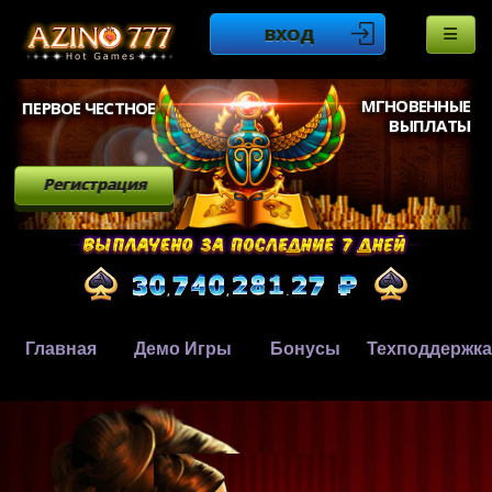
ВХОД
МГНОВЕННЫЕ
ПЕРВОЕ ЧЕСТНОЕ
ВЫПЛАТЫ
Регистрация
Главная
Демо Игры
Бонусы
Техподдержка
,
,
.