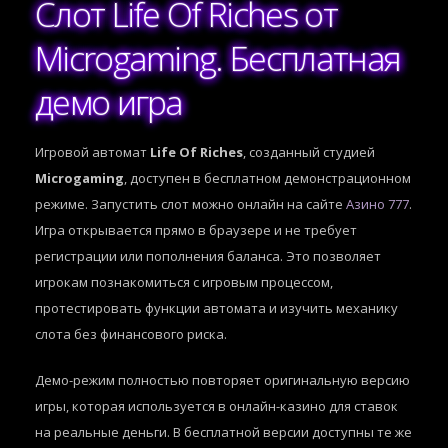
Слот Life Of Riches от
Microgaming. Бесплатная
демо игра
Игровой автомат
Life Of Riches
, созданный студией
Microgaming
, доступен в бесплатном демонстрационном
режиме. Запустить слот можно онлайн на сайте
Азино 777
.
Игра открывается прямо в браузере и не требует
регистрации или пополнения баланса. Это позволяет
игрокам познакомиться с игровым процессом,
протестировать функции автомата и изучить механику
слота без финансового риска.
Демо-режим полностью повторяет оригинальную версию
игры, которая используется в онлайн-казино для ставок
на реальные деньги. В бесплатной версии доступны те же