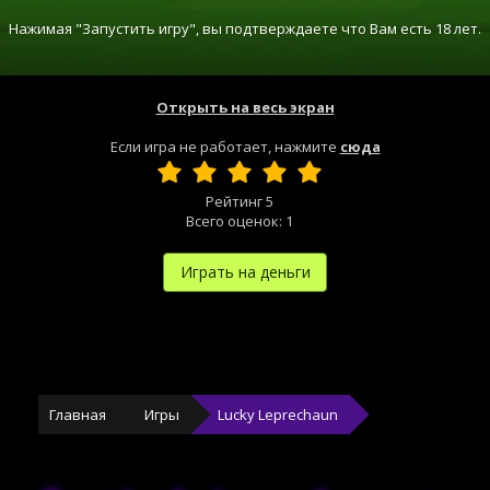
Нажимая "Запустить игру", вы подтверждаете что Вам есть 18 лет.
Открыть на весь экран
Если игра не работает, нажмите
сюда
Рейтинг
5
Всего оценок:
1
Играть на деньги
Главная
Игры
Lucky Leprechaun