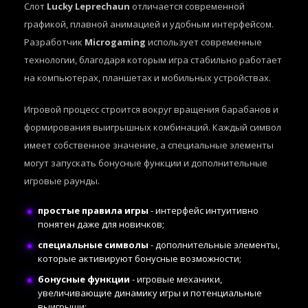
Слот
Lucky Leprechaun
отличается современной
графикой, плавной анимацией и удобным интерфейсом.
Разработчик
Microgaming
использует современные
технологии, благодаря которым игра стабильно работает
на компьютерах, планшетах и мобильных устройствах.
Игровой процесс строится вокруг вращения барабанов и
формирования выигрышных комбинаций. Каждый символ
имеет собственное значение, а специальные элементы
могут запускать бонусные функции и дополнительные
игровые раунды.
простые правила игры
- интерфейс интуитивно
понятен даже для новичков;
специальные символы
- дополнительные элементы,
которые активируют бонусные возможности;
бонусные функции
- игровые механики,
увеличивающие динамику игры и потенциальные
выигрыши;