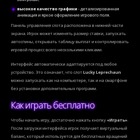
высокое качество графики
- детализированная
анимация и яркое оформление игрового поля.
Панель управления слота расположена в нижней части
экрана. Игрок может изменять размер ставки, запускать
автоспины, открывать таблицу выплат и контролировать
игровой процесс всего несколькими кликами.
Интерфейс автоматически адаптируется под любое
устройство. Это означает, что слот
Lucky Leprechaun
можно запускать как на компьютере, так и на смартфоне
без установки дополнительных программ.
Как играть бесплатно
Чтобы начать игру, достаточно нажать кнопку
«Играть»
.
После загрузки интерфейса игрок получает виртуальный
баланс, который используется для бесплатных вращений