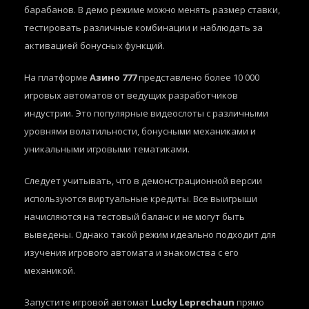
барабанов. В демо режиме можно менять размер ставки,
тестировать различные комбинации и наблюдать за
активацией бонусных функций.
На платформе
Азино 777
представлено более 10 000
игровых автоматов от ведущих разработчиков
индустрии. Это популярные видеослоты с различными
уровнями волатильности, бонусными механиками и
уникальными игровыми тематиками.
Следует учитывать, что в демонстрационной версии
используются виртуальные кредиты. Все выигрыши
начисляются на тестовый баланс и не могут быть
выведены. Однако такой режим идеально подходит для
изучения игрового автомата и знакомства с его
механикой.
Запустите игровой автомат
Lucky Leprechaun
прямо