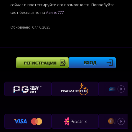
сейчас и протестируйте его возможности. Попробуйте
слот бесплатно на
Азино777
.
Обновлено:
07.10.2025
РЕГИСТРАЦИЯ
ВХОД