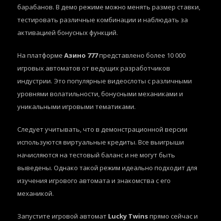
барабанов. В демо режиме можно менять размер ставки,
тестировать различные комбинации и наблюдать за
активацией бонусных функций.
На платформе
Азино 777
представлено более 10 000
игровых автоматов от ведущих разработчиков
индустрии. Это популярные видеослоты с различными
уровнями волатильности, бонусными механиками и
уникальными игровыми тематиками.
Следует учитывать, что в демонстрационной версии
используются виртуальные кредиты. Все выигрыши
начисляются на тестовый баланс и не могут быть
выведены. Однако такой режим идеально подходит для
изучения игрового автомата и знакомства с его
механикой.
Запустите игровой автомат
Lucky Twins
прямо сейчас и