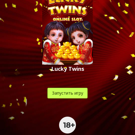
Lucky Twins
Запустить игру