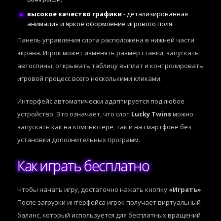
высокое качество графики
- детализированная
анимация и яркое оформление игрового поля.
Панель управления слота расположена в нижней части
экрана. Игрок может изменять размер ставки, запускать
автоспины, открывать таблицу выплат и контролировать
игровой процесс всего несколькими кликами.
Интерфейс автоматически адаптируется под любое
устройство. Это означает, что слот
Lucky Twins
можно
запускать как на компьютере, так и на смартфоне без
установки дополнительных программ.
Как играть бесплатно
Чтобы начать игру, достаточно нажать кнопку
«Играть»
.
После загрузки интерфейса игрок получает виртуальный
баланс, который используется для бесплатных вращений