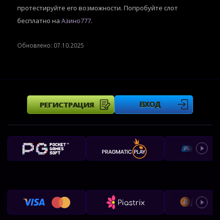
протестируйте его возможности. Попробуйте слот
бесплатно на
Азино777
.
Обновлено:
07.10.2025
РЕГИСТРАЦИЯ
ВХОД