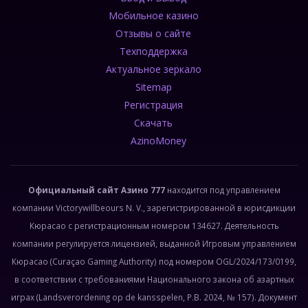
Мобильное казино
Отзывы о сайте
Техподдержка
Актуальное зеркало
Sitemap
Регистрация
Скачать
AzinoMoney
Официальный сайт Азино 777
находится под управлением
компании Victorywillbeours N. V., зарегистрированной в юрисдикции
Кюрасао с регистрационным номером 134627. Деятельность
компании регулируется лицензией, выданной Игровым управлением
Кюрасао (Curaçao Gaming Authority) под номером OGL/2024/173/0199,
в соответствии с требованиями Национального закона об азартных
играх (Landsverordening op de kansspelen, P.B. 2024, № 157). Документ