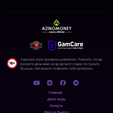
Азартные игры призваны развлекать. Помните, что вы
рискуете деньгами, когда делаете ставки. Не тратьте
больше, чем можете позволить себе проиграть.
Главная
Демо игры
Бонусы
Ввод и Вывод