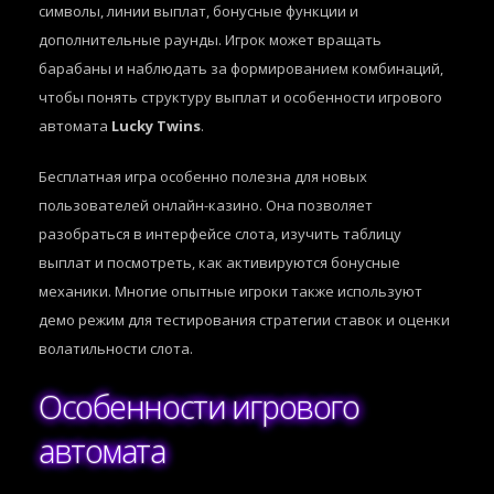
символы, линии выплат, бонусные функции и
дополнительные раунды. Игрок может вращать
барабаны и наблюдать за формированием комбинаций,
чтобы понять структуру выплат и особенности игрового
автомата
Lucky Twins
.
Бесплатная игра особенно полезна для новых
пользователей онлайн-казино. Она позволяет
разобраться в интерфейсе слота, изучить таблицу
выплат и посмотреть, как активируются бонусные
механики. Многие опытные игроки также используют
демо режим для тестирования стратегии ставок и оценки
волатильности слота.
Особенности игрового
автомата