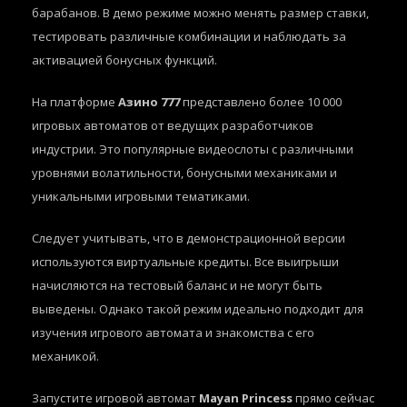
барабанов. В демо режиме можно менять размер ставки,
тестировать различные комбинации и наблюдать за
активацией бонусных функций.
На платформе
Азино 777
представлено более 10 000
игровых автоматов от ведущих разработчиков
индустрии. Это популярные видеослоты с различными
уровнями волатильности, бонусными механиками и
уникальными игровыми тематиками.
Следует учитывать, что в демонстрационной версии
используются виртуальные кредиты. Все выигрыши
начисляются на тестовый баланс и не могут быть
выведены. Однако такой режим идеально подходит для
изучения игрового автомата и знакомства с его
механикой.
Запустите игровой автомат
Mayan Princess
прямо сейчас