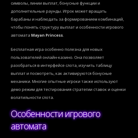
символы, линии выплат, бонусные функции и
дополнительные раунды. Игрок может вращать
барабаны и наблюдать за формированием комбинаций,
чтобы понять структуру выплат и особенности игрового
автомата
Mayan Princess
.
Бесплатная игра особенно полезна для новых
пользователей онлайн-казино. Она позволяет
разобраться в интерфейсе слота, изучить таблицу
выплат и посмотреть, как активируются бонусные
механики. Многие опытные игроки также используют
демо режим для тестирования стратегии ставок и оценки
волатильности слота.
Особенности игрового
автомата