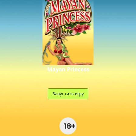
Mayan Princess
Запустить игру