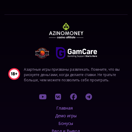
Азартные игры призваны развлекать. Помните, что вы
рискуете деньгами, когда делаете ставки. Не тратьте
больше, чем можете позволить себе проиграть.
Главная
Демо игры
Бонусы
Ввод и Вывод