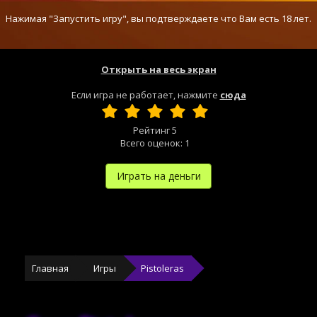
Нажимая "Запустить игру", вы подтверждаете что Вам есть 18 лет.
Открыть на весь экран
Если игра не работает, нажмите
сюда
Рейтинг
5
Всего оценок:
1
Играть на деньги
Главная
Игры
Pistoleras