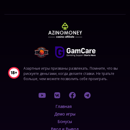
Азартные игры призваны развлекать. Помните, что вы
рискуете деньгами, когда делаете ставки. Не тратьте
больше, чем можете позволить себе проиграть.
Главная
Демо игры
Бонусы
Ввод и Вывод