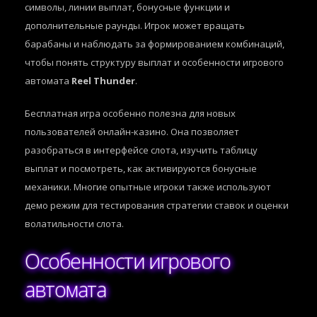
символы, линии выплат, бонусные функции и
дополнительные раунды. Игрок может вращать
барабаны и наблюдать за формированием комбинаций,
чтобы понять структуру выплат и особенности игрового
автомата
Reel Thunder
.
Бесплатная игра особенно полезна для новых
пользователей онлайн-казино. Она позволяет
разобраться в интерфейсе слота, изучить таблицу
выплат и посмотреть, как активируются бонусные
механики. Многие опытные игроки также используют
демо режим для тестирования стратегии ставок и оценки
волатильности слота.
Особенности игрового
автомата