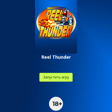
Reel Thunder
Запустить игру