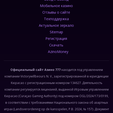
Мобильное казино
Отзывы о сайте
Техподдержка
Актуальное зеркало
Sitemap
Регистрация
Скачать
AzinoMoney
Официальный сайт Азино 777
находится под управлением
компании Victorywillbeours N. V., зарегистрированной в юрисдикции
Кюрасао с регистрационным номером 134627. Деятельность
компании регулируется лицензией, выданной Игровым управлением
Кюрасао (Curaçao Gaming Authority) под номером OGL/2024/173/0199,
в соответствии с требованиями Национального закона об азартных
играх (Landsverordening op de kansspelen, P.B. 2024, № 157). Документ