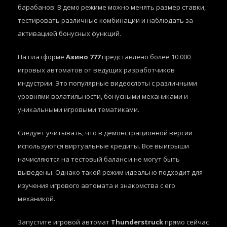
барабанов. В демо режиме можно менять размер ставки,
тестировать различные комбинации и наблюдать за
активацией бонусных функций.
На платформе
Азино 777
представлено более 10 000
игровых автоматов от ведущих разработчиков
индустрии. Это популярные видеослоты с различными
уровнями волатильности, бонусными механиками и
уникальными игровыми тематиками.
Следует учитывать, что в демонстрационной версии
используются виртуальные кредиты. Все выигрыши
начисляются на тестовый баланс и не могут быть
выведены. Однако такой режим идеально подходит для
изучения игрового автомата и знакомства с его
механикой.
Запустите игровой автомат
Thunderstruck
прямо сейчас