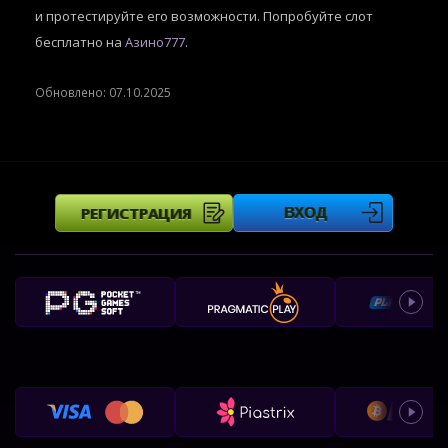
и протестируйте его возможности. Попробуйте слот
бесплатно на
Азино777
.
Обновлено:
07.10.2025
РЕГИСТРАЦИЯ
ВХОД