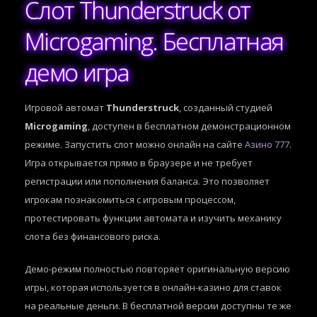
Слот Thunderstruck от
Microgaming. Бесплатная
демо игра
Игровой автомат
Thunderstruck
, созданный студией
Microgaming
, доступен в бесплатном демонстрационном
режиме. Запустить слот можно онлайн на сайте
Азино 777
.
Игра открывается прямо в браузере и не требует
регистрации или пополнения баланса. Это позволяет
игрокам познакомиться с игровым процессом,
протестировать функции автомата и изучить механику
слота без финансового риска.
Демо-режим полностью повторяет оригинальную версию
игры, которая используется в онлайн-казино для ставок
на реальные деньги. В бесплатной версии доступны те же