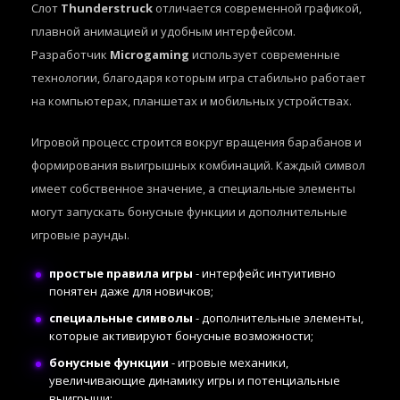
Слот
Thunderstruck
отличается современной графикой,
плавной анимацией и удобным интерфейсом.
Разработчик
Microgaming
использует современные
технологии, благодаря которым игра стабильно работает
на компьютерах, планшетах и мобильных устройствах.
Игровой процесс строится вокруг вращения барабанов и
формирования выигрышных комбинаций. Каждый символ
имеет собственное значение, а специальные элементы
могут запускать бонусные функции и дополнительные
игровые раунды.
простые правила игры
- интерфейс интуитивно
понятен даже для новичков;
специальные символы
- дополнительные элементы,
которые активируют бонусные возможности;
бонусные функции
- игровые механики,
увеличивающие динамику игры и потенциальные
выигрыши;