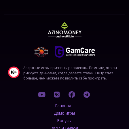
Азартные игры призваны развлекать. Помните, что вы
рискуете деньгами, когда делаете ставки. Не тратьте
больше, чем можете позволить себе проиграть.
Главная
Демо игры
Бонусы
Ввод и Вывод