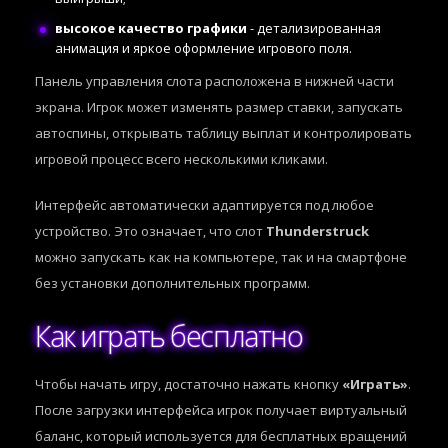
высокое качество графики
- детализированная
анимация и яркое оформление игрового поля.
Панель управления слота расположена в нижней части
экрана. Игрок может изменять размер ставки, запускать
автоспины, открывать таблицу выплат и контролировать
игровой процесс всего несколькими кликами.
Интерфейс автоматически адаптируется под любое
устройство. Это означает, что слот
Thunderstruck
можно запускать как на компьютере, так и на смартфоне
без установки дополнительных программ.
Как играть бесплатно
Чтобы начать игру, достаточно нажать кнопку
«Играть»
.
После загрузки интерфейса игрок получает виртуальный
баланс, который используется для бесплатных вращений