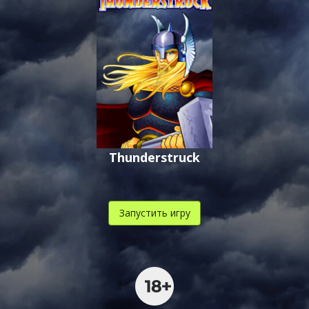
Thunderstruck
Запустить игру