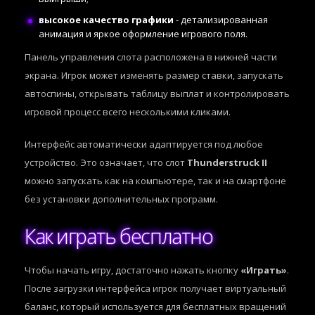
высокое качество графики
- детализированная
анимация и яркое оформление игрового поля.
Панель управления слота расположена в нижней части
экрана. Игрок может изменять размер ставки, запускать
автоспины, открывать таблицу выплат и контролировать
игровой процесс всего несколькими кликами.
Интерфейс автоматически адаптируется под любое
устройство. Это означает, что слот
Thunderstruck II
можно запускать как на компьютере, так и на смартфоне
без установки дополнительных программ.
Как играть бесплатно
Чтобы начать игру, достаточно нажать кнопку
«Играть»
.
После загрузки интерфейса игрок получает виртуальный
баланс, который используется для бесплатных вращений