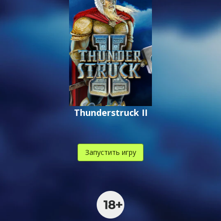
Thunderstruck II
Запустить игру