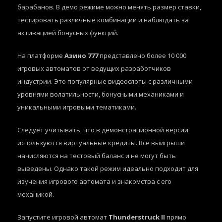
барабанов. В демо режиме можно менять размер ставки,
тестировать различные комбинации и наблюдать за
активацией бонусных функций.
На платформе
Азино 777
представлено более 10 000
игровых автоматов от ведущих разработчиков
индустрии. Это популярные видеослоты с различными
уровнями волатильности, бонусными механиками и
уникальными игровыми тематиками.
Следует учитывать, что в демонстрационной версии
используются виртуальные кредиты. Все выигрыши
начисляются на тестовый баланс и не могут быть
выведены. Однако такой режим идеально подходит для
изучения игрового автомата и знакомства с его
механикой.
Запустите игровой автомат
Thunderstruck II
прямо