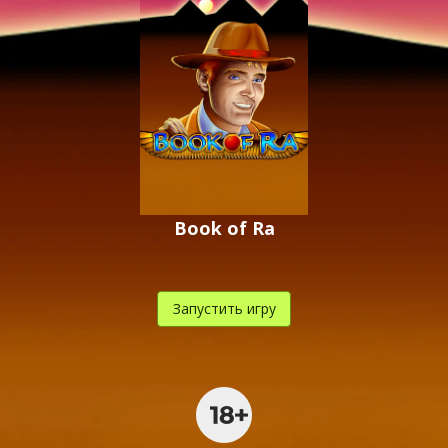
Book of Ra
Запустить игру