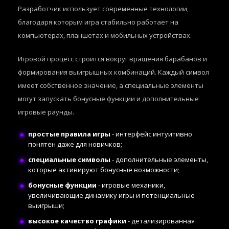
Разработчик
использует современные технологии,
благодаря которым игра стабильно работает на
компьютерах, планшетах и мобильных устройствах.
Игровой процесс строится вокруг вращения барабанов и
формирования выигрышных комбинаций. Каждый символ
имеет собственное значение, а специальные элементы
могут запускать бонусные функции и дополнительные
игровые раунды.
простые правила игры
- интерфейс интуитивно
понятен даже для новичков;
специальные символы
- дополнительные элементы,
которые активируют бонусные возможности;
бонусные функции
- игровые механики,
увеличивающие динамику игры и потенциальные
выигрыши;
высокое качество графики
- детализированная