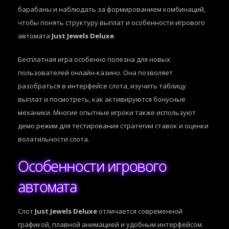
барабаны и наблюдать за формированием комбинаций,
чтобы понять структуру выплат и особенности игрового
автомата
Just Jewels Deluxe
.
Бесплатная игра особенно полезна для новых
пользователей онлайн-казино. Она позволяет
разобраться в интерфейсе слота, изучить таблицу
выплат и посмотреть, как активируются бонусные
механики. Многие опытные игроки также используют
демо режим для тестирования стратегии ставок и оценки
волатильности слота.
Особенности игрового
автомата
Слот
Just Jewels Deluxe
отличается современной
графикой, плавной анимацией и удобным интерфейсом.