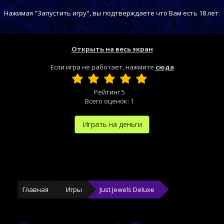
Нажимая "Запустить игру", вы подтверждаете что Вам есть 18 лет.
Открыть на весь экран
Если игра не работает, нажмите
сюда
Рейтинг
5
Всего оценок:
1
Играть на деньги
Главная
Игры
Just Jewels Deluxe