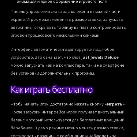
анимация и яркое оформление игрового поля.
Панель управления слота расположена в нижней части
экрана. Игрок может изменять размер ставки, запускать
автоспины, открывать таблицу выплат и контролировать
игровой процесс всего несколькими кликами.
Интерфейс автоматически адаптируется под любое
устройство. Это означает, что слот
Just Jewels Deluxe
можно запускать как на компьютере, так и на смартфоне
без установки дополнительных программ.
Как играть бесплатно
Чтобы начать игру, достаточно нажать кнопку
«Играть»
.
После загрузки интерфейса игрок получает виртуальный
баланс, который используется для бесплатных вращений
барабанов. В демо режиме можно менять размер ставки,
тестировать различные комбинации и наблюдать за