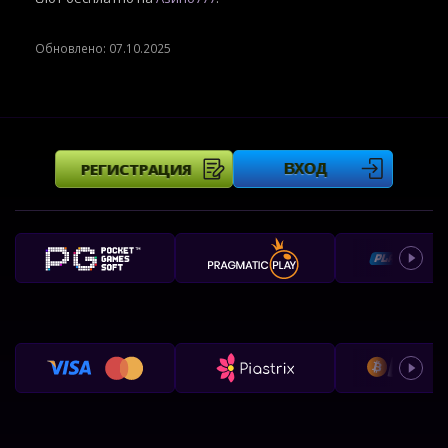
Обновлено:
07.10.2025
РЕГИСТРАЦИЯ
ВХОД