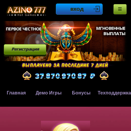
ВХОД
МГНОВЕННЫЕ
ПЕРВОЕ ЧЕСТНОЕ
ВЫПЛАТЫ
Регистрация
Главная
Демо Игры
Бонусы
Техподдержка
,
,
.