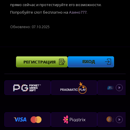
прямо сейчас и протестируйте его возможности.
Попробуйте слот бесплатно на
Азино777
.
Обновлено:
07.10.2025
РЕГИСТРАЦИЯ
ВХОД