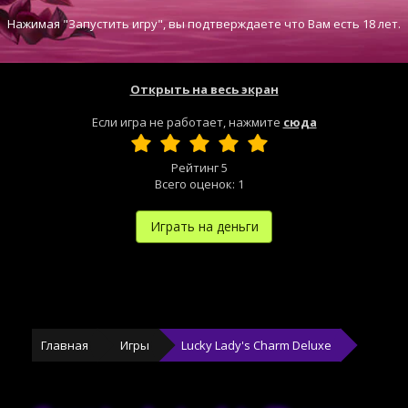
Нажимая "Запустить игру", вы подтверждаете что Вам есть 18 лет.
Открыть на весь экран
Если игра не работает, нажмите
сюда
Рейтинг
5
Всего оценок:
1
Играть на деньги
Главная
Игры
Lucky Lady's Charm Deluxe