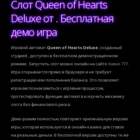
Слот Queen of Hearts
Deluxe от . Бесплатная
демо игра
Игровой автомат
Queen of Hearts Deluxe
, созданный
студией
, доступен в бесплатном демонстрационном
режиме. Запустить слот можно онлайн на сайте
Азино 777
.
Игра открывается прямо в браузере и не требует
регистрации или пополнения баланса. Это позволяет
игрокам познакомиться с игровым процессом,
протестировать функции автомата и изучить механику
слота без финансового риска.
Демо-режим полностью повторяет оригинальную версию
игры, которая используется в онлайн-казино для ставок
на реальные деньги. В бесплатной версии доступны те же