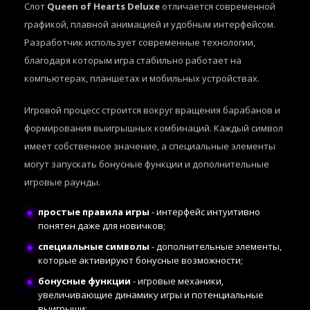
Слот
Queen of Hearts Deluxe
отличается современной
графикой, плавной анимацией и удобным интерфейсом.
Разработчик
использует современные технологии,
благодаря которым игра стабильно работает на
компьютерах, планшетах и мобильных устройствах.
Игровой процесс строится вокруг вращения барабанов и
формирования выигрышных комбинаций. Каждый символ
имеет собственное значение, а специальные элементы
могут запускать бонусные функции и дополнительные
игровые раунды.
простые правила игры
- интерфейс интуитивно
понятен даже для новичков;
специальные символы
- дополнительные элементы,
которые активируют бонусные возможности;
бонусные функции
- игровые механики,
увеличивающие динамику игры и потенциальные
выигрыши;