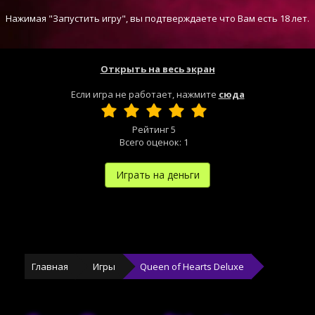
Нажимая "Запустить игру", вы подтверждаете что Вам есть 18 лет.
Открыть на весь экран
Если игра не работает, нажмите
сюда
Рейтинг
5
Всего оценок:
1
Играть на деньги
Главная
Игры
Queen of Hearts Deluxe