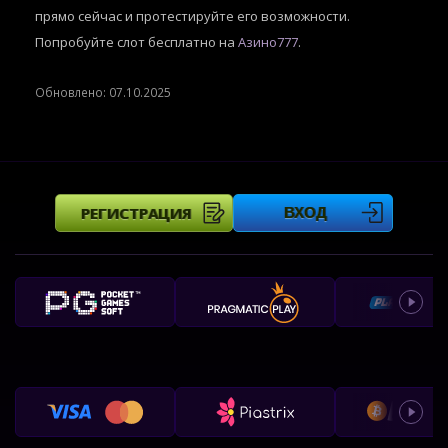
прямо сейчас и протестируйте его возможности.
Попробуйте слот бесплатно на
Азино777
.
Обновлено:
07.10.2025
РЕГИСТРАЦИЯ
ВХОД