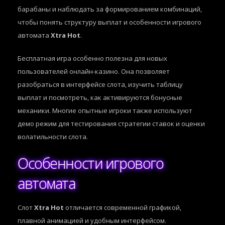
барабаны и наблюдать за формированием комбинаций,
чтобы понять структуру выплат и особенности игрового
автомата
Xtra Hot
.
Бесплатная игра особенно полезна для новых
пользователей онлайн-казино. Она позволяет
разобраться в интерфейсе слота, изучить таблицу
выплат и посмотреть, как активируются бонусные
механики. Многие опытные игроки также используют
демо режим для тестирования стратегии ставок и оценки
волатильности слота.
Особенности игрового
автомата
Слот
Xtra Hot
отличается современной графикой,
плавной анимацией и удобным интерфейсом.