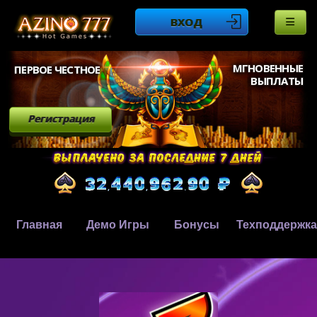
ВХОД
МГНОВЕННЫЕ
ПЕРВОЕ ЧЕСТНОЕ
ВЫПЛАТЫ
Регистрация
Главная
Демо Игры
Бонусы
Техподдержка
,
,
.