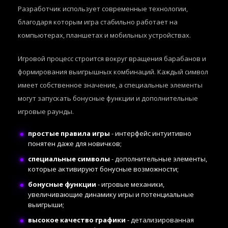
Разработчик
использует современные технологии,
благодаря которым игра стабильно работает на
компьютерах, планшетах и мобильных устройствах.
Игровой процесс строится вокруг вращения барабанов и
формирования выигрышных комбинаций. Каждый символ
имеет собственное значение, а специальные элементы
могут запускать бонусные функции и дополнительные
игровые раунды.
простые правила игры
- интерфейс интуитивно
понятен даже для новичков;
специальные символы
- дополнительные элементы,
которые активируют бонусные возможности;
бонусные функции
- игровые механики,
увеличивающие динамику игры и потенциальные
выигрыши;
высокое качество графики
- детализированная