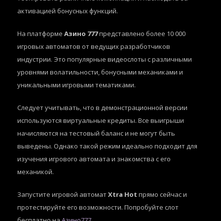
активацией бонусных функций.
На платформе
Азино 777
представлено более 10 000
игровых автоматов от ведущих разработчиков
индустрии. Это популярные видеослоты с различными
уровнями волатильности, бонусными механиками и
уникальными игровыми тематиками.
Следует учитывать, что в демонстрационной версии
используются виртуальные кредиты. Все выигрыши
начисляются на тестовый баланс и не могут быть
выведены. Однако такой режим идеально подходит для
изучения игрового автомата и знакомства с его
механикой.
Запустите игровой автомат
Xtra Hot
прямо сейчас и
протестируйте его возможности. Попробуйте слот
бесплатно на
Азино777
.