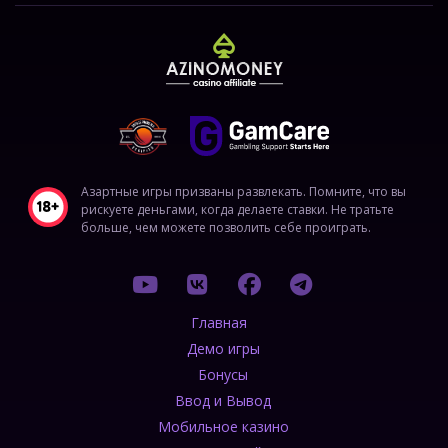
Азартные игры призваны развлекать. Помните, что вы
рискуете деньгами, когда делаете ставки. Не тратьте
больше, чем можете позволить себе проиграть.
Главная
Демо игры
Бонусы
Ввод и Вывод
Мобильное казино