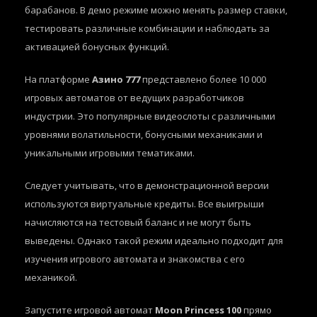
барабанов. В демо режиме можно менять размер ставки,
тестировать различные комбинации и наблюдать за
активацией бонусных функций.
На платформе
Азино 777
представлено более 10 000
игровых автоматов от ведущих разработчиков
индустрии. Это популярные видеослоты с различными
уровнями волатильности, бонусными механиками и
уникальными игровыми тематиками.
Следует учитывать, что в демонстрационной версии
используются виртуальные кредиты. Все выигрыши
начисляются на тестовый баланс и не могут быть
выведены. Однако такой режим идеально подходит для
изучения игрового автомата и знакомства с его
механикой.
Запустите игровой автомат
Moon Princess 100
прямо