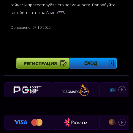
сейчас и протестируйте его возможности. Попробуйте
слот бесплатно на
Азино777
.
Обновлено:
07.10.2025
РЕГИСТРАЦИЯ
ВХОД