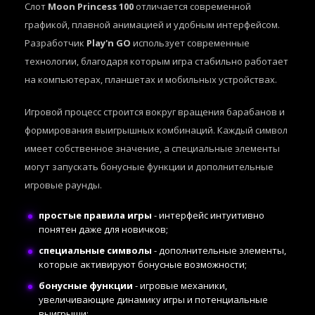
Слот
Moon Princess 100
отличается современной
графикой, плавной анимацией и удобным интерфейсом.
Разработчик
Play'n GO
использует современные
технологии, благодаря которым игра стабильно работает
на компьютерах, планшетах и мобильных устройствах.
Игровой процесс строится вокруг вращения барабанов и
формирования выигрышных комбинаций. Каждый символ
имеет собственное значение, а специальные элементы
могут запускать бонусные функции и дополнительные
игровые раунды.
простые правила игры
- интерфейс интуитивно
понятен даже для новичков;
специальные символы
- дополнительные элементы,
которые активируют бонусные возможности;
бонусные функции
- игровые механики,
увеличивающие динамику игры и потенциальные
выигрыши;