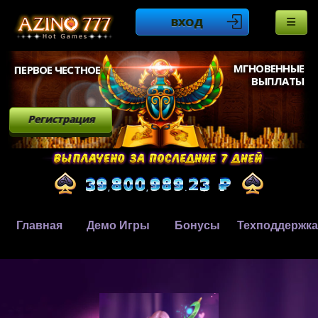
ВХОД
МГНОВЕННЫЕ
ПЕРВОЕ ЧЕСТНОЕ
ВЫПЛАТЫ
Регистрация
Главная
Демо Игры
Бонусы
Техподдержка
,
,
.