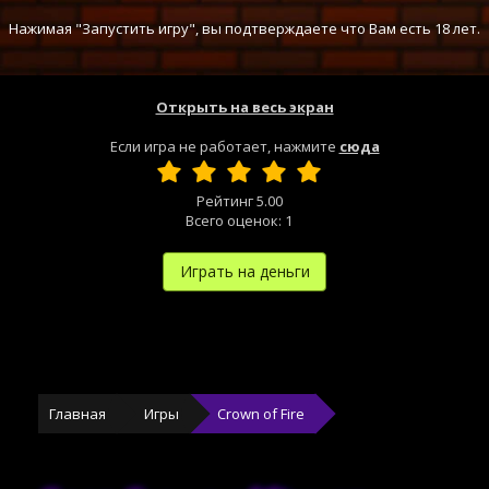
Нажимая "Запустить игру", вы подтверждаете что Вам есть 18 лет.
Открыть на весь экран
Если игра не работает, нажмите
сюда
Рейтинг
5.00
Всего оценок:
1
Играть на деньги
Главная
Игры
Crown of Fire