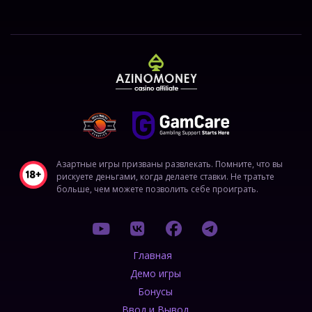
Азартные игры призваны развлекать. Помните, что вы
рискуете деньгами, когда делаете ставки. Не тратьте
больше, чем можете позволить себе проиграть.
Главная
Демо игры
Бонусы
Ввод и Вывод