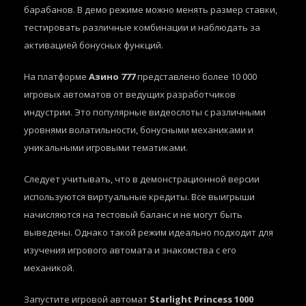
барабанов. В демо режиме можно менять размер ставки,
тестировать различные комбинации и наблюдать за
активацией бонусных функций.
На платформе
Азино 777
представлено более 10 000
игровых автоматов от ведущих разработчиков
индустрии. Это популярные видеослоты с различными
уровнями волатильности, бонусными механиками и
уникальными игровыми тематиками.
Следует учитывать, что в демонстрационной версии
используются виртуальные кредиты. Все выигрыши
начисляются на тестовый баланс и не могут быть
выведены. Однако такой режим идеально подходит для
изучения игрового автомата и знакомства с его
механикой.
Запустите игровой автомат
Starlight Princess 1000