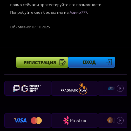
прямо сейчас и протестируйте его возможности.
Попробуйте слот бесплатно на
Азино777
.
Обновлено:
07.10.2025
РЕГИСТРАЦИЯ
ВХОД