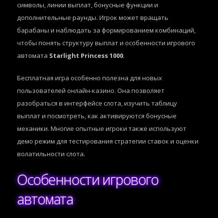
символы, линии выплат, бонусные функции и
дополнительные раунды. Игрок может вращать
барабаны и наблюдать за формированием комбинаций,
чтобы понять структуру выплат и особенности игрового
автомата
Starlight Princess 1000
.
Бесплатная игра особенно полезна для новых
пользователей онлайн-казино. Она позволяет
разобраться в интерфейсе слота, изучить таблицу
выплат и посмотреть, как активируются бонусные
механики. Многие опытные игроки также используют
демо режим для тестирования стратегии ставок и оценки
волатильности слота.
Особенности игрового
автомата