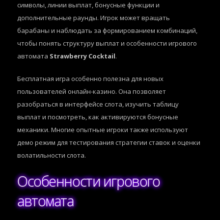
символы, линии выплат, бонусные функции и
дополнительные раунды. Игрок может вращать
барабаны и наблюдать за формированием комбинаций,
чтобы понять структуру выплат и особенности игрового
автомата
Strawberry Cocktail
.
Бесплатная игра особенно полезна для новых
пользователей онлайн-казино. Она позволяет
разобраться в интерфейсе слота, изучить таблицу
выплат и посмотреть, как активируются бонусные
механики. Многие опытные игроки также используют
демо режим для тестирования стратегии ставок и оценки
волатильности слота.
Особенности игрового
автомата