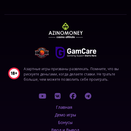
Азартные игры призваны развлекать. Помните, что вы
рискуете деньгами, когда делаете ставки. Не тратьте
больше, чем можете позволить себе проиграть.
Главная
Демо игры
Бонусы
Ввод и Вывод