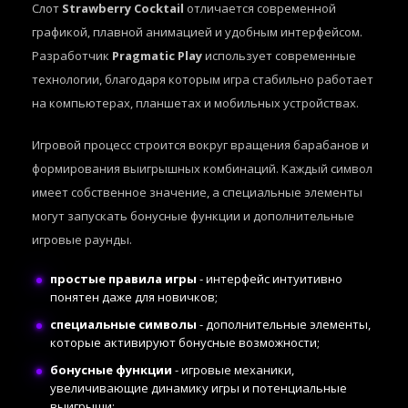
Слот
Strawberry Cocktail
отличается современной
графикой, плавной анимацией и удобным интерфейсом.
Разработчик
Pragmatic Play
использует современные
технологии, благодаря которым игра стабильно работает
на компьютерах, планшетах и мобильных устройствах.
Игровой процесс строится вокруг вращения барабанов и
формирования выигрышных комбинаций. Каждый символ
имеет собственное значение, а специальные элементы
могут запускать бонусные функции и дополнительные
игровые раунды.
простые правила игры
- интерфейс интуитивно
понятен даже для новичков;
специальные символы
- дополнительные элементы,
которые активируют бонусные возможности;
бонусные функции
- игровые механики,
увеличивающие динамику игры и потенциальные
выигрыши;