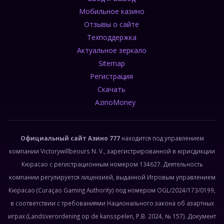
Мобильное казино
Отзывы о сайте
Техподдержка
Актуальное зеркало
Sitemap
Регистрация
Скачать
AzinoMoney
Официальный сайт Азино 777
находится под управлением
компании Victorywillbeours N. V., зарегистрированной в юрисдикции
Кюрасао с регистрационным номером 134627. Деятельность
компании регулируется лицензией, выданной Игровым управлением
Кюрасао (Curaçao Gaming Authority) под номером OGL/2024/173/0199,
в соответствии с требованиями Национального закона об азартных
играх (Landsverordening op de kansspelen, P.B. 2024, № 157). Документ