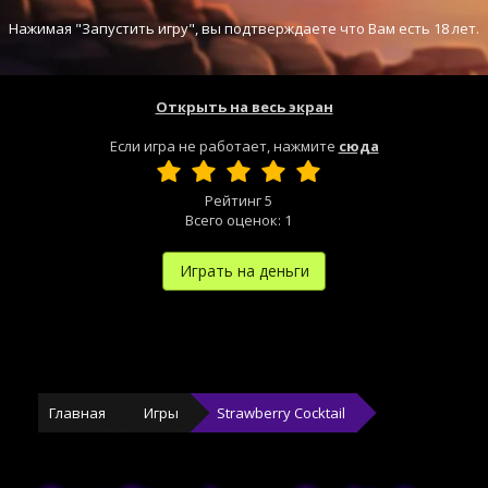
Нажимая "Запустить игру", вы подтверждаете что Вам есть 18 лет.
Открыть на весь экран
Если игра не работает, нажмите
сюда
Рейтинг
5
Всего оценок:
1
Играть на деньги
Главная
Игры
Strawberry Cocktail