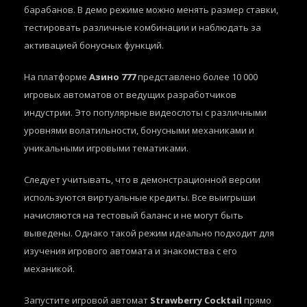
барабанов. В демо режиме можно менять размер ставки,
тестировать различные комбинации и наблюдать за
активацией бонусных функций.
На платформе
Азино 777
представлено более 10 000
игровых автоматов от ведущих разработчиков
индустрии. Это популярные видеослоты с различными
уровнями волатильности, бонусными механиками и
уникальными игровыми тематиками.
Следует учитывать, что в демонстрационной версии
используются виртуальные кредиты. Все выигрыши
начисляются на тестовый баланс и не могут быть
выведены. Однако такой режим идеально подходит для
изучения игрового автомата и знакомства с его
механикой.
Запустите игровой автомат
Strawberry Cocktail
прямо