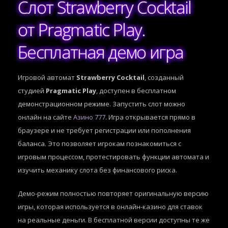
Слот Strawberry Cocktail
от Pragmatic Play.
Бесплатная демо игра
Игровой автомат
Strawberry Cocktail
, созданный
студией
Pragmatic Play
, доступен в бесплатном
демонстрационном режиме. Запустить слот можно
онлайн на сайте
Азино 777
. Игра открывается прямо в
браузере и не требует регистрации или пополнения
баланса. Это позволяет игрокам познакомиться с
игровым процессом, протестировать функции автомата и
изучить механику слота без финансового риска.
Демо-режим полностью повторяет оригинальную версию
игры, которая используется в онлайн-казино для ставок
на реальные деньги. В бесплатной версии доступны те же