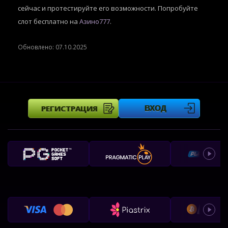
сейчас и протестируйте его возможности. Попробуйте
слот бесплатно на
Азино777
.
Обновлено:
07.10.2025
РЕГИСТРАЦИЯ
ВХОД