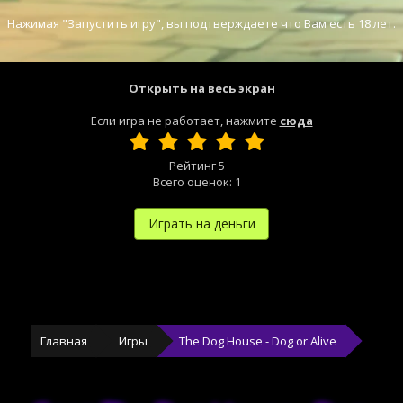
Нажимая "Запустить игру", вы подтверждаете что Вам есть 18 лет.
Открыть на весь экран
Если игра не работает, нажмите
сюда
Рейтинг
5
Всего оценок:
1
Играть на деньги
Главная
Игры
The Dog House - Dog or Alive