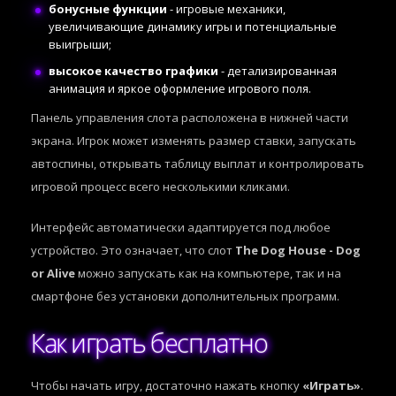
бонусные функции
- игровые механики,
увеличивающие динамику игры и потенциальные
выигрыши;
высокое качество графики
- детализированная
анимация и яркое оформление игрового поля.
Панель управления слота расположена в нижней части
экрана. Игрок может изменять размер ставки, запускать
автоспины, открывать таблицу выплат и контролировать
игровой процесс всего несколькими кликами.
Интерфейс автоматически адаптируется под любое
устройство. Это означает, что слот
The Dog House - Dog
or Alive
можно запускать как на компьютере, так и на
смартфоне без установки дополнительных программ.
Как играть бесплатно
Чтобы начать игру, достаточно нажать кнопку
«Играть»
.