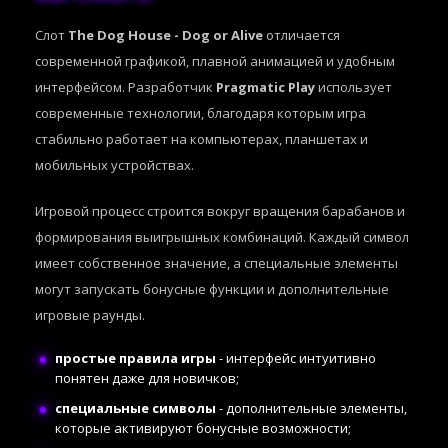
Слот
The Dog House - Dog or Alive
отличается
современной графикой, плавной анимацией и удобным
интерфейсом. Разработчик
Pragmatic Play
использует
современные технологии, благодаря которым игра
стабильно работает на компьютерах, планшетах и
мобильных устройствах.
Игровой процесс строится вокруг вращения барабанов и
формирования выигрышных комбинаций. Каждый символ
имеет собственное значение, а специальные элементы
могут запускать бонусные функции и дополнительные
игровые раунды.
простые правила игры
- интерфейс интуитивно
понятен даже для новичков;
специальные символы
- дополнительные элементы,
которые активируют бонусные возможности;