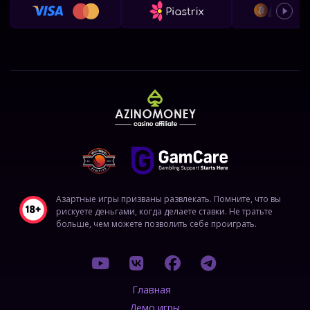
Азартные игры призваны развлекать. Помните, что вы
рискуете деньгами, когда делаете ставки. Не тратьте
больше, чем можете позволить себе проиграть.
Главная
Демо игры