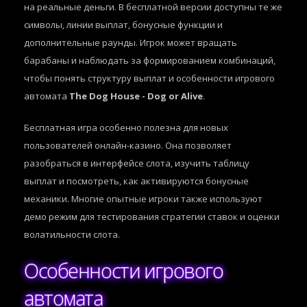
на реальные деньги. В бесплатной версии доступны те же
символы, линии выплат, бонусные функции и
дополнительные раунды. Игрок может вращать
барабаны и наблюдать за формированием комбинаций,
чтобы понять структуру выплат и особенности игрового
автомата
The Dog House - Dog or Alive
.
Бесплатная игра особенно полезна для новых
пользователей онлайн-казино. Она позволяет
разобраться в интерфейсе слота, изучить таблицу
выплат и посмотреть, как активируются бонусные
механики. Многие опытные игроки также используют
демо режим для тестирования стратегии ставок и оценки
волатильности слота.
Особенности игрового
автомата