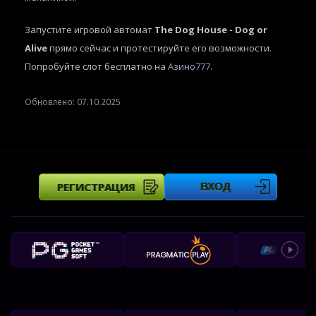
Запустите игровой автомат
The Dog House - Dog or
Alive
прямо сейчас и протестируйте его возможности.
Попробуйте слот бесплатно на
Азино777
.
Обновлено:
07.10.2025
РЕГИСТРАЦИЯ
ВХОД