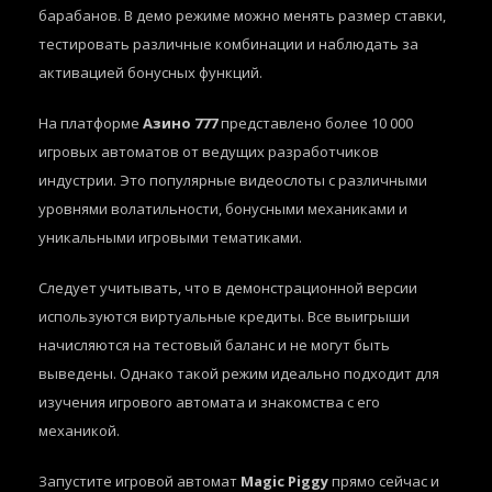
барабанов. В демо режиме можно менять размер ставки,
тестировать различные комбинации и наблюдать за
активацией бонусных функций.
На платформе
Азино 777
представлено более 10 000
игровых автоматов от ведущих разработчиков
индустрии. Это популярные видеослоты с различными
уровнями волатильности, бонусными механиками и
уникальными игровыми тематиками.
Следует учитывать, что в демонстрационной версии
используются виртуальные кредиты. Все выигрыши
начисляются на тестовый баланс и не могут быть
выведены. Однако такой режим идеально подходит для
изучения игрового автомата и знакомства с его
механикой.
Запустите игровой автомат
Magic Piggy
прямо сейчас и