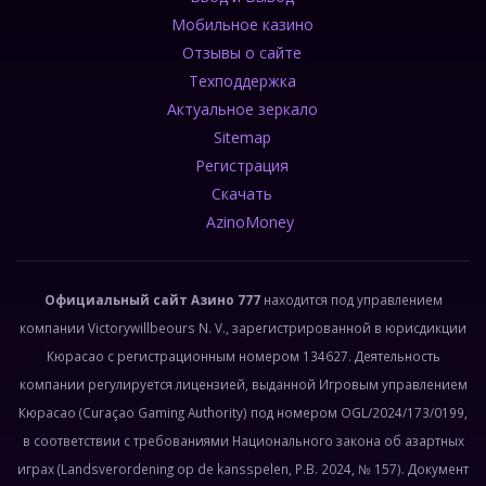
Мобильное казино
Отзывы о сайте
Техподдержка
Актуальное зеркало
Sitemap
Регистрация
Скачать
AzinoMoney
Официальный сайт Азино 777
находится под управлением
компании Victorywillbeours N. V., зарегистрированной в юрисдикции
Кюрасао с регистрационным номером 134627. Деятельность
компании регулируется лицензией, выданной Игровым управлением
Кюрасао (Curaçao Gaming Authority) под номером OGL/2024/173/0199,
в соответствии с требованиями Национального закона об азартных
играх (Landsverordening op de kansspelen, P.B. 2024, № 157). Документ