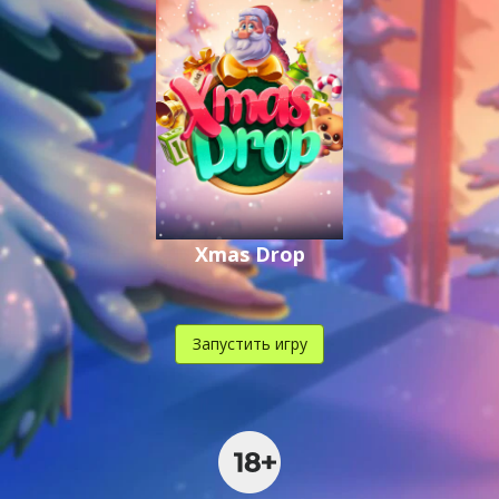
Xmas Drop
Запустить игру