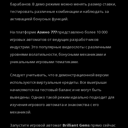
барабанов. В демо режиме можно менять размер ставки,
тестировать различные комбинации и наблюдать за
активацией бонусных функций.
На платформе
Азино 777
представлено более 10 000
игровых автоматов от ведущих разработчиков
индустрии. Это популярные видеослоты с различными
уровнями волатильности, бонусными механиками и
уникальными игровыми тематиками.
Следует учитывать, что в демонстрационной версии
используются виртуальные кредиты. Все выигрыши
начисляются на тестовый баланс и не могут быть
выведены. Однако такой режим идеально подходит для
изучения игрового автомата и знакомства с его
механикой.
Запустите игровой автомат
Brilliant Gems
прямо сейчас