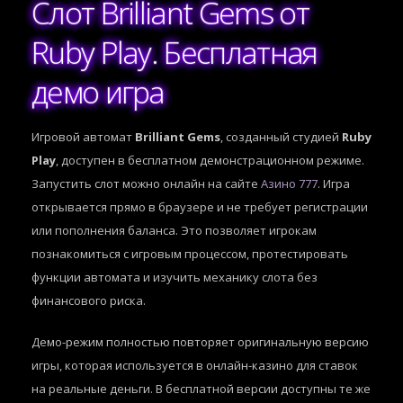
Слот Brilliant Gems от
Ruby Play. Бесплатная
демо игра
Игровой автомат
Brilliant Gems
, созданный студией
Ruby
Play
, доступен в бесплатном демонстрационном режиме.
Запустить слот можно онлайн на сайте
Азино 777
. Игра
открывается прямо в браузере и не требует регистрации
или пополнения баланса. Это позволяет игрокам
познакомиться с игровым процессом, протестировать
функции автомата и изучить механику слота без
финансового риска.
Демо-режим полностью повторяет оригинальную версию
игры, которая используется в онлайн-казино для ставок
на реальные деньги. В бесплатной версии доступны те же