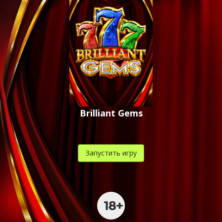
Brilliant Gems
Запустить игру