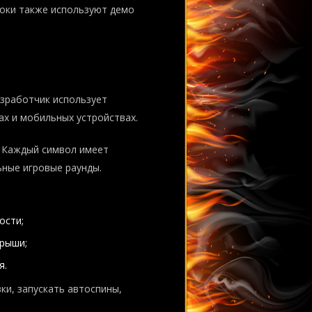
роки также используют демо
азработчик
использует
х и мобильных устройствах.
. Каждый символ имеет
ьные игровые раунды.
ости;
грыши;
я.
ки, запускать автоспины,