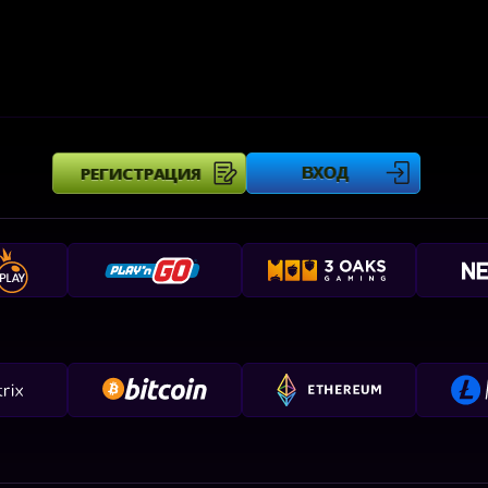
РЕГИСТРАЦИЯ
ВХОД