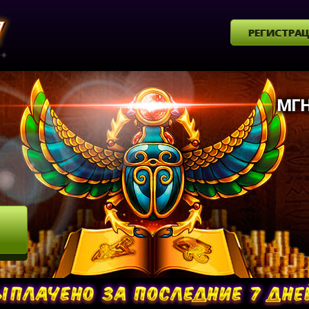
РЕГИСТРА