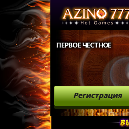
 ВЫПЛАТЫ
НОВЫЙ СЛОТ ОТ
BGAMING!
Регистрация