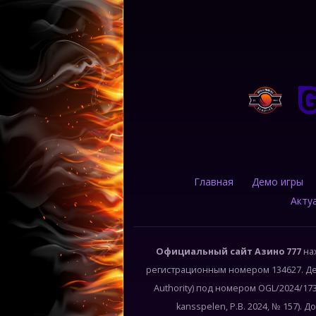
Главная
Демо игры
Акту
Официальный сайт Азино 777
нах
регистрационным номером 134627. Де
Authority) под номером OGL/2024/17
kansspelen, P.B. 2024, № 157). 