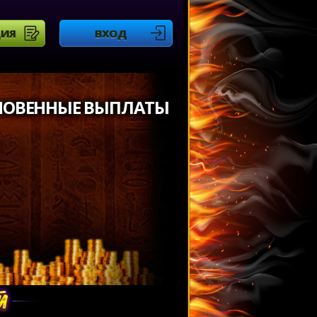
ЦИЯ
ВХОД
УДАЧА УЛЫ
ИМЕННО ТЕ
Регис