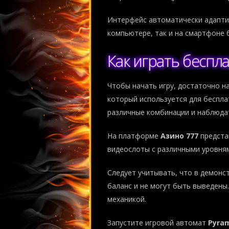
Интерфейс автоматически адаптир
компьютере, так и на смартфоне 
Как играть беспл
Чтобы начать игру, достаточно н
который используется для беспл
различные комбинации и наблюдат
На платформе
Азино 777
предста
видеослоты с различными уровня
Следует учитывать, что в демонс
баланс и не могут быть выведены
механикой.
Запустите игровой автомат
Pyra