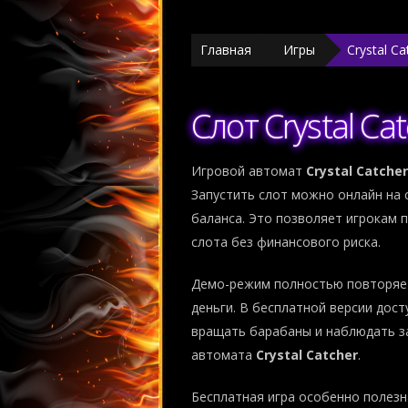
Главная
Игры
Crystal Ca
Слот Crystal Ca
Игровой автомат
Crystal Catcher
Запустить слот можно онлайн на
баланса. Это позволяет игрокам 
слота без финансового риска.
Демо-режим полностью повторяет 
деньги. В бесплатной версии дос
вращать барабаны и наблюдать з
автомата
Crystal Catcher
.
Бесплатная игра особенно полезн