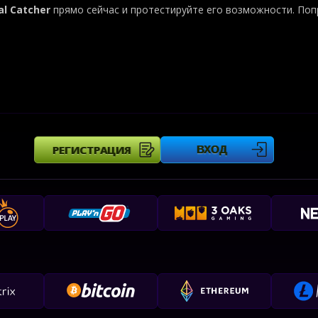
al Catcher
прямо сейчас и протестируйте его возможности. Поп
РЕГИСТРАЦИЯ
ВХОД