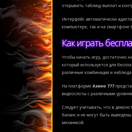
открывать таблицу выплат и конт
Интерфейс автоматически адаптир
компьютере, так и на смартфоне 
Как играть беспл
Чтобы начать игру, достаточно н
который используется для беспл
различные комбинации и наблюдат
На платформе
Азино 777
предста
видеослоты с различными уровня
Следует учитывать, что в демонс
баланс и не могут быть выведены
механикой.