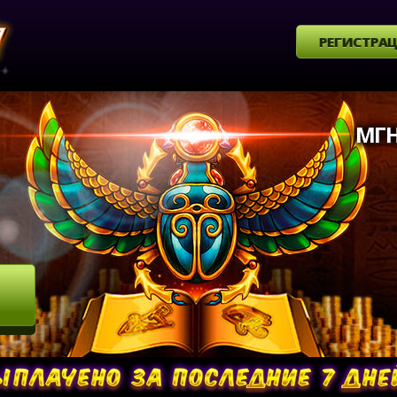
РЕГИСТРА
МГ