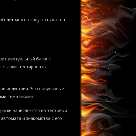
Catcher
можно запускать как на
чает виртуальный баланс,
 ставки, тестировать
ов индустрии. Это популярные
ыми тематиками.
грыши начисляются на тестовый
 автомата и знакомства с его