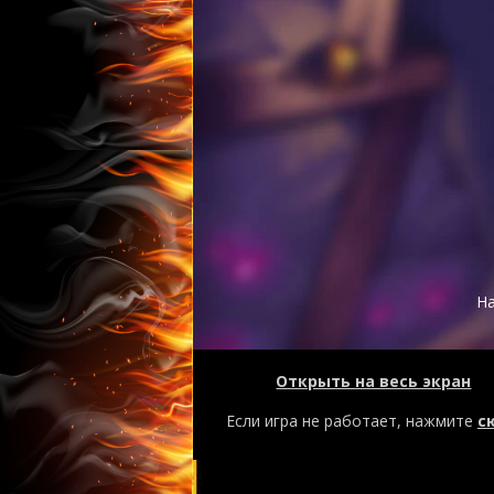
На
Открыть на весь экран
Если игра не работает, нажмите
с