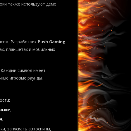
роки также используют демо
йсом. Разработчик
Push Gaming
ах, планшетах и мобильных
. Каждый символ имеет
ьные игровые раунды.
ости;
грыши;
я.
ки, запускать автоспины,