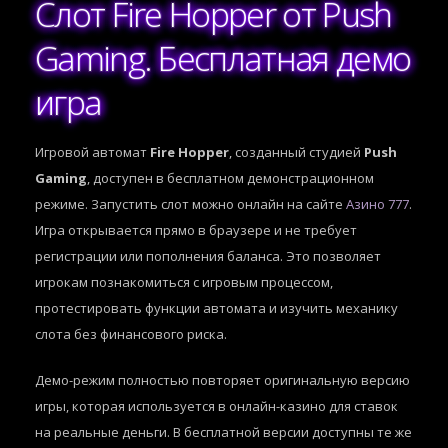
Слот Fire Hopper от Push
Gaming. Бесплатная демо
игра
Игровой автомат
Fire Hopper
, созданный студией
Push
Gaming
, доступен в бесплатном демонстрационном
режиме. Запустить слот можно онлайн на сайте
Азино 777
.
Игра открывается прямо в браузере и не требует
регистрации или пополнения баланса. Это позволяет
игрокам познакомиться с игровым процессом,
протестировать функции автомата и изучить механику
слота без финансового риска.
Демо-режим полностью повторяет оригинальную версию
игры, которая используется в онлайн-казино для ставок
на реальные деньги. В бесплатной версии доступны те же