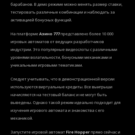
барабанов. В демо режиме можно менять размер ставки,
тестировать различные комбинации и наблюдать за
активацией бонусных функций.
На платформе
Азино 777
представлено более 10 000
игровых автоматов от ведущих разработчиков
индустрии. Это популярные видеослоты с различными
уровнями волатильности, бонусными механиками и
уникальными игровыми тематиками.
Следует учитывать, что в демонстрационной версии
используются виртуальные кредиты. Все выигрыши
начисляются на тестовый баланс и не могут быть
выведены. Однако такой режим идеально подходит для
изучения игрового автомата и знакомства с его
механикой.
Запустите игровой автомат
Fire Hopper
прямо сейчас и