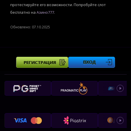
протестируйте его возможности. Попробуйте слот
бесплатно на
Азино777
.
Обновлено:
07.10.2025
РЕГИСТРАЦИЯ
ВХОД