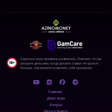
Азартные игры призваны развлекать. Помните, что вы
рискуете деньгами, когда делаете ставки. Не тратьте
больше, чем можете позволить себе проиграть.
Главная
Демо игры
Бонусы
Ввод и Вывод