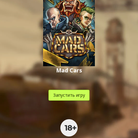
Mad Cars
Запустить игру