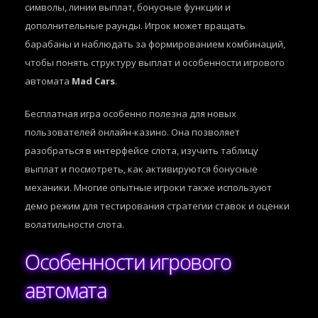
символы, линии выплат, бонусные функции и
дополнительные раунды. Игрок может вращать
барабаны и наблюдать за формированием комбинаций,
чтобы понять структуру выплат и особенности игрового
автомата
Mad Cars
.
Бесплатная игра особенно полезна для новых
пользователей онлайн-казино. Она позволяет
разобраться в интерфейсе слота, изучить таблицу
выплат и посмотреть, как активируются бонусные
механики. Многие опытные игроки также используют
демо режим для тестирования стратегии ставок и оценки
волатильности слота.
Особенности игрового
автомата