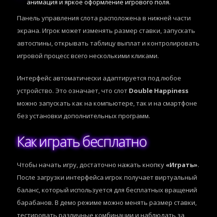
анимация и яркое оформление игрового поля.
Панель управления слота расположена в нижней части
экрана. Игрок может изменять размер ставки, запускать
автоспины, открывать таблицу выплат и контролировать
игровой процесс всего несколькими кликами.
Интерфейс автоматически адаптируется под любое
устройство. Это означает, что слот
Double Happiness
можно запускать как на компьютере, так и на смартфоне
без установки дополнительных программ.
Как играть бесплатно
Чтобы начать игру, достаточно нажать кнопку
«Играть»
.
После загрузки интерфейса игрок получает виртуальный
баланс, который используется для бесплатных вращений
барабанов. В демо режиме можно менять размер ставки,
тестировать различные комбинации и наблюдать за