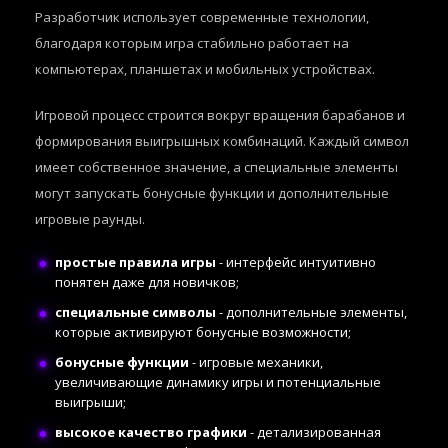
Разработчик
использует современные технологии,
благодаря которым игра стабильно работает на
компьютерах, планшетах и мобильных устройствах.
Игровой процесс строится вокруг вращения барабанов и
формирования выигрышных комбинаций. Каждый символ
имеет собственное значение, а специальные элементы
могут запускать бонусные функции и дополнительные
игровые раунды.
простые правила игры
- интерфейс интуитивно
понятен даже для новичков;
специальные символы
- дополнительные элементы,
которые активируют бонусные возможности;
бонусные функции
- игровые механики,
увеличивающие динамику игры и потенциальные
выигрыши;
высокое качество графики
- детализированная