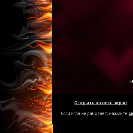
На
Открыть на весь экран
Если игра не работает, нажмите
с