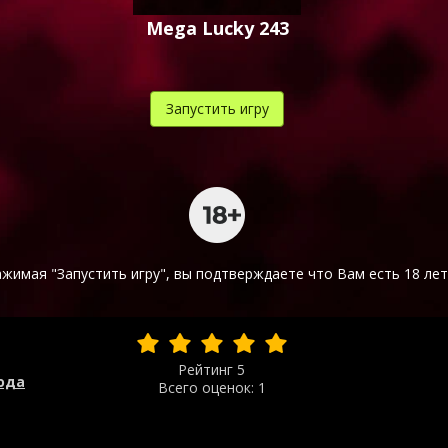
Mega Lucky 243
Запустить игру
жимая "Запустить игру", вы подтверждаете что Вам есть 18 лет
Рейтинг
5
юда
Всего оценок:
1