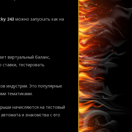
ky 243
можно запускать как на
чает виртуальный баланс,
 ставки, тестировать
ов индустрии. Это популярные
ыми тематиками.
грыши начисляются на тестовый
 автомата и знакомства с его