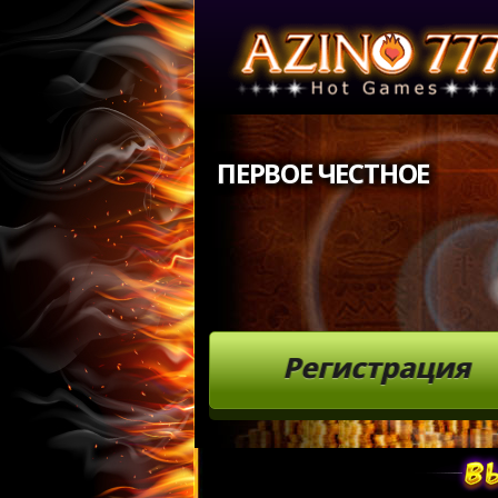
здравляем
ПЕРВОЕ ЧЕСТНОЕ
бедителей!
Регистрация