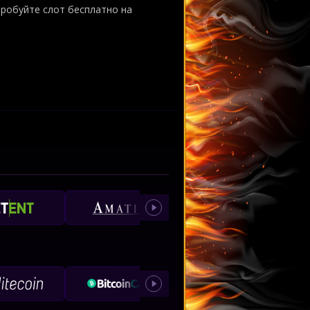
пробуйте слот бесплатно на