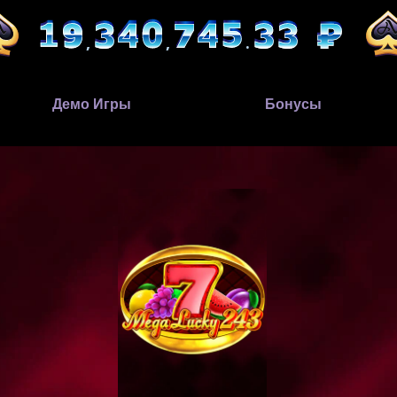
,
,
.
Демо Игры
Бонусы