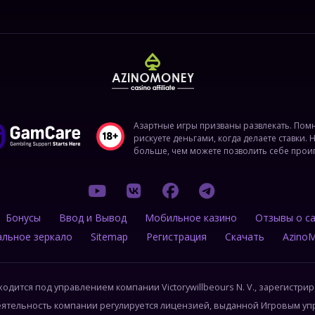
Азартные игры призваны развлекать. Помн
рискуете деньгами, когда делаете ставки. 
больше, чем можете позволить себе проиг
Бонусы
Ввод и Вывод
Мобильное казино
Отзывы о с
альное зеркало
Sitemap
Регистрация
Скачать
Azino
одится под управлением компании Victorywillbeours N. V., зарегистр
ятельность компании регулируется лицензией, выданной Игровым уп