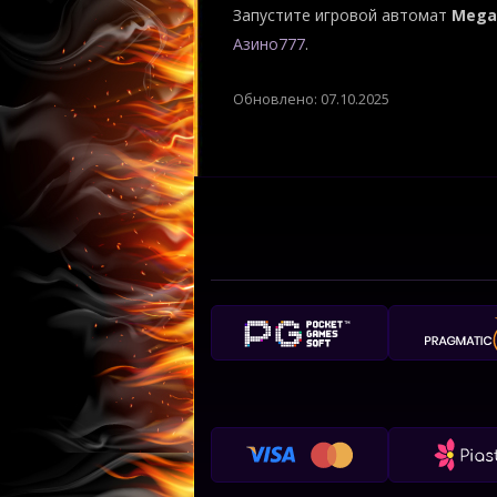
Запустите игровой автомат
Mega
Азино777
.
Обновлено:
07.10.2025