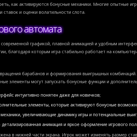
реть, как активируются бонусные механики. Многие опытные иг
и ставок и оценки волатильности слота.
ового автомата
 современной графикой, плавной анимацией и удобным интерфе
ии, благодаря которым игра стабильно работает на компьютер
г вращения барабанов и формирования выигрышных комбинаций
ьные элементы могут запускать бонусные функции и дополнител
ерфейс интуитивно понятен даже для новичков;
олнительные элементы, которые активируют бонусные возможн
 механики, увеличивающие динамику игры и потенциальные выи
- детализированная анимация и яркое оформление игрового пол
жена в нижней части экрана. Игрок может изменять размер став