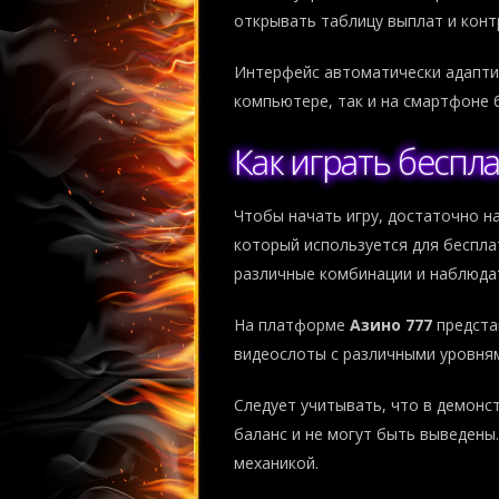
открывать таблицу выплат и конт
Интерфейс автоматически адаптир
компьютере, так и на смартфоне 
Как играть беспл
Чтобы начать игру, достаточно н
который используется для беспл
различные комбинации и наблюдат
На платформе
Азино 777
предста
видеослоты с различными уровня
Следует учитывать, что в демонс
баланс и не могут быть выведены
механикой.