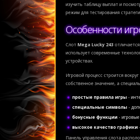
изучить таблицу выплат и посмот
режим для тестирования стратеги
Особенности игр
Слот
Mega Lucky 243
отличается
использует современные технолог
устройствах.
Игровой процесс строится вокру
собственное значение, а специал
простые правила игры
- инт
специальные символы
- доп
бонусные функции
- игровые
высокое качество графики
Панель управления слота располо