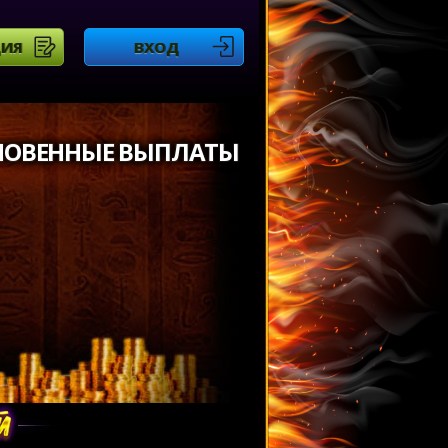
ЦИЯ
ВХОД
НОВЕННЫЕ ВЫПЛАТЫ
НОВЫЙ СЛО
BGAMING!
Регис