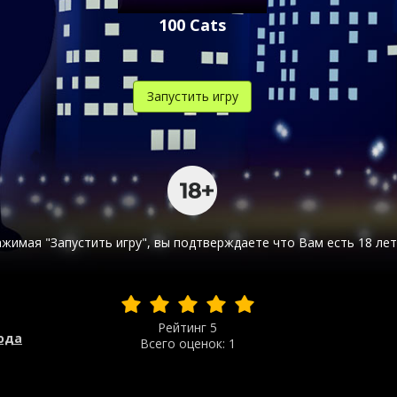
100 Cats
Запустить игру
жимая "Запустить игру", вы подтверждаете что Вам есть 18 лет
Рейтинг
5
юда
Всего оценок:
1