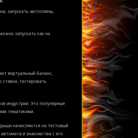
я.
ки, запускать автоспины,
можно запускать как на
чает виртуальный баланс,
 ставки, тестировать
ов индустрии. Это популярные
ыми тематиками.
грыши начисляются на тестовый
 автомата и знакомства с его