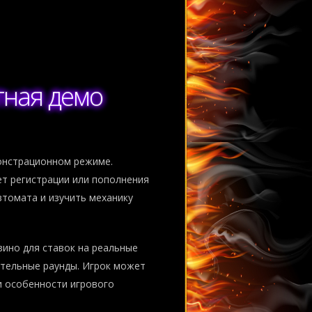
атная демо
монстрационном режиме.
ет регистрации или пополнения
втомата и изучить механику
ино для ставок на реальные
ительные раунды. Игрок может
и особенности игрового