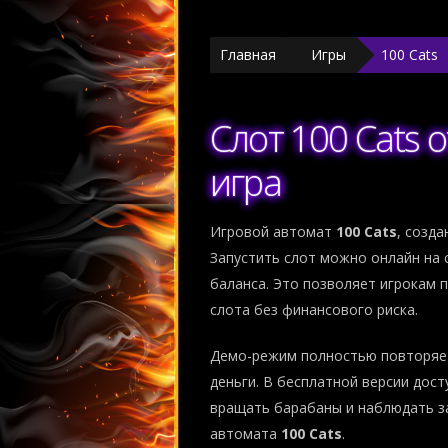
Главная
Игры
100 Cats
Слот 100 Cats о
игра
Игровой автомат
100 Cats
, созд
Запустить слот можно онлайн на
баланса. Это позволяет игрокам 
слота без финансового риска.
Демо-режим полностью повторяет 
деньги. В бесплатной версии дос
вращать барабаны и наблюдать з
автомата
100 Cats
.