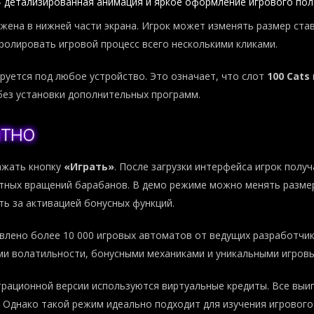
- детализированная анимация и яркое оформление игрового пол
жена в нижней части экрана. Игрок может изменять размер став
ролировать игровой процесс всего несколькими кликами.
уется под любое устройство. Это означает, что слот
100 Cats
без установки дополнительных программ.
атно
ажать кнопку
«Играть»
. После загрузки интерфейса игрок полу
атных вращений барабанов. В демо режиме можно менять размер
ь за активацией бонусных функций.
влено более 10 000 игровых автоматов от ведущих разработчик
ми волатильности, бонусными механиками и уникальными игров
трационной версии используются виртуальные кредиты. Все выи
. Однако такой режим идеально подходит для изучения игрового