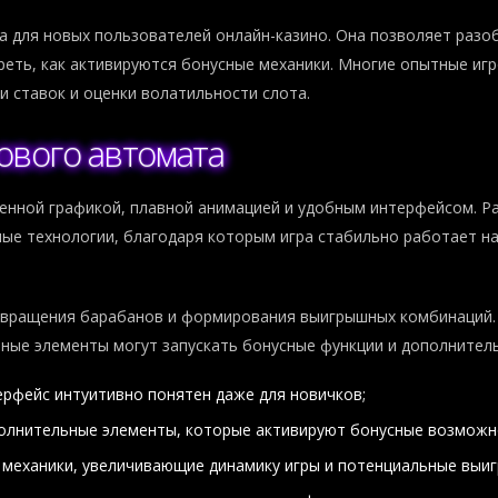
а для новых пользователей онлайн-казино. Она позволяет разоб
реть, как активируются бонусные механики. Многие опытные иг
и ставок и оценки волатильности слота.
ового автомата
енной графикой, плавной анимацией и удобным интерфейсом. Р
ые технологии, благодаря которым игра стабильно работает на
г вращения барабанов и формирования выигрышных комбинаций
ьные элементы могут запускать бонусные функции и дополнител
ерфейс интуитивно понятен даже для новичков;
олнительные элементы, которые активируют бонусные возможн
 механики, увеличивающие динамику игры и потенциальные выи