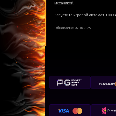
механикой.
Запустите игровой автомат
100 C
Обновлено:
07.10.2025