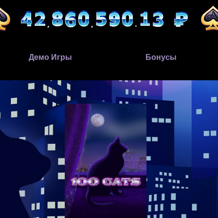
,
,
.
Демо Игры
Бонусы