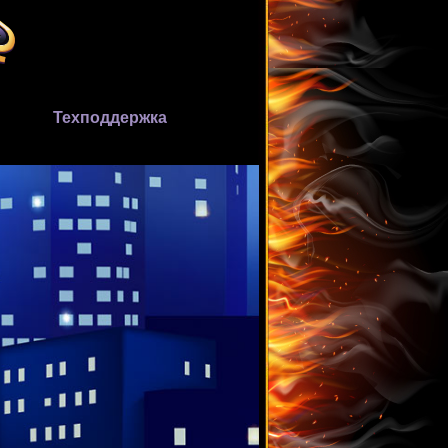
Техподдержка