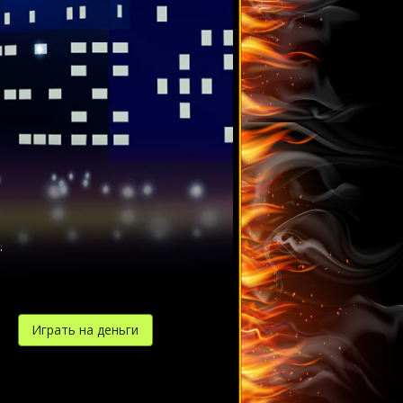
.
Играть на деньги