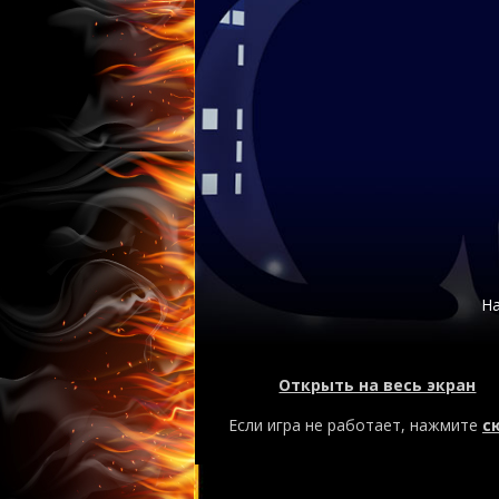
На
Открыть на весь экран
Если игра не работает, нажмите
с