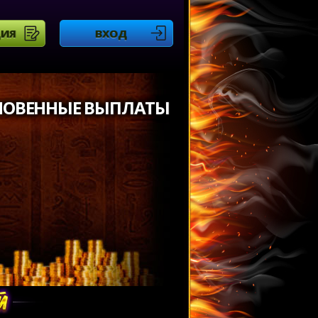
ЦИЯ
ВХОД
НОВЕННЫЕ ВЫПЛАТЫ
НОВЫЙ СЛО
BGAMING!
Регис