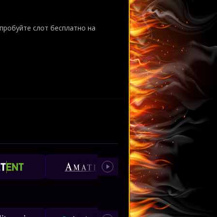
пробуйте слот бесплатно на