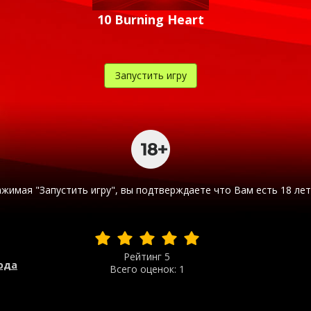
10 Burning Heart
Запустить игру
жимая "Запустить игру", вы подтверждаете что Вам есть 18 лет
Рейтинг
5
юда
Всего оценок:
1