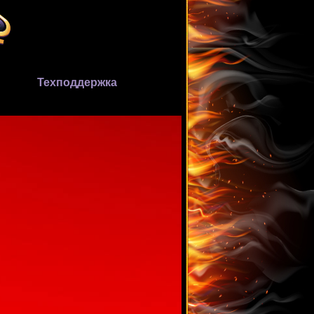
Техподдержка