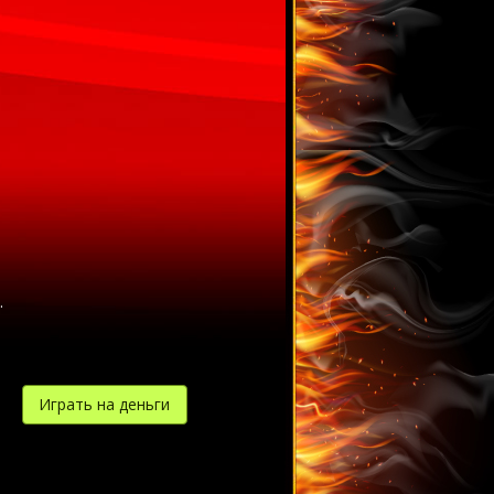
.
Играть на деньги