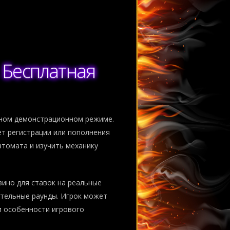
. Бесплатная
тном демонстрационном режиме.
ет регистрации или пополнения
втомата и изучить механику
ино для ставок на реальные
ительные раунды. Игрок может
и особенности игрового