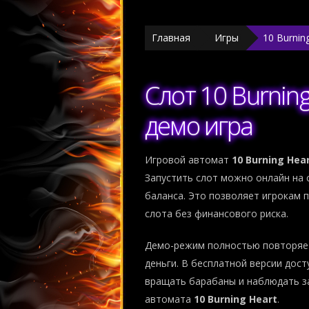
Главная
Игры
10 Burnin
Слот 10 Burning
демо игра
Игровой автомат
10 Burning Hea
Запустить слот можно онлайн на
баланса. Это позволяет игрокам 
слота без финансового риска.
Демо-режим полностью повторяет 
деньги. В бесплатной версии дос
вращать барабаны и наблюдать з
автомата
10 Burning Heart
.