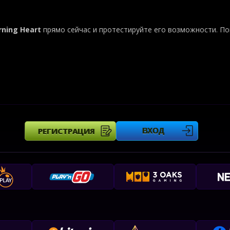
rning Heart
прямо сейчас и протестируйте его возможности. По
РЕГИСТРАЦИЯ
ВХОД