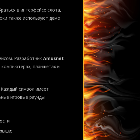
раться в интерфейсе слота,
роки также используют демо
ейсом. Разработчик
Amusnet
 компьютерах, планшетах и
. Каждый символ имеет
ьные игровые раунды.
ости;
грыши;