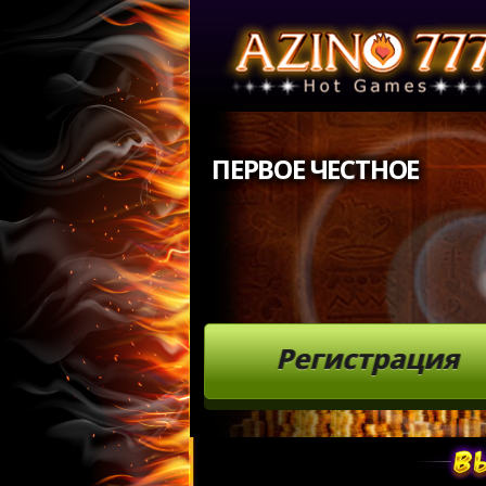
здравляем
ПЕРВОЕ ЧЕСТНОЕ
бедителей!
Регистрация