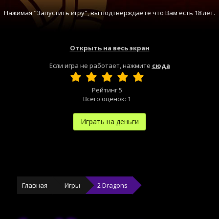
Нажимая "Запустить игру", вы подтверждаете что Вам есть 18 лет.
Открыть на весь экран
Если игра не работает, нажмите
сюда
Рейтинг
5
Всего оценок:
1
Играть на деньги
Главная
Игры
2 Dragons