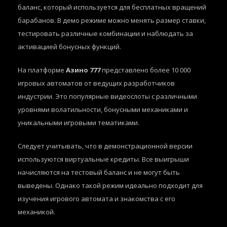
баланс, который используется для бесплатных вращений
барабанов. В демо режиме можно менять размер ставки,
тестировать различные комбинации и наблюдать за
активацией бонусных функций.
На платформе
Азино 777
представлено более 10 000
игровых автоматов от ведущих разработчиков
индустрии. Это популярные видеослоты с различными
уровнями волатильности, бонусными механиками и
уникальными игровыми тематиками.
Следует учитывать, что в демонстрационной версии
используются виртуальные кредиты. Все выигрыши
начисляются на тестовый баланс и не могут быть
выведены. Однако такой режим идеально подходит для
изучения игрового автомата и знакомства с его
механикой.