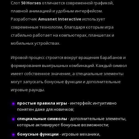
Слот
50 Horses
отличается современной графикой,
плавной анимацией и удобным интерфейсом.
Разработчик
Amusnet Interactive
использует
современные технологии, благодаря которым игра
стабильно работает на компьютерах, планшетах и
мобильных устройствах.
Игровой процесс строится вокруг вращения барабанов и
формирования выигрышных комбинаций. Каждый символ
имеет собственное значение, а специальные элементы
могут запускать бонусные функции и дополнительные
игровые раунды.
простые правила игры
- интерфейс интуитивно
понятен даже для новичков;
специальные символы
- дополнительные элементы,
которые активируют бонусные возможности;
бонусные функции
- игровые механики,