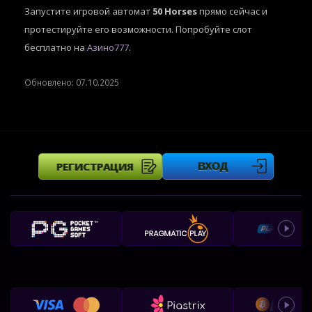
Запустите игровой автомат
50 Horses
прямо сейчас и
протестируйте его возможности. Попробуйте слот
бесплатно на
Азино777
.
Обновлено:
07.10.2025
РЕГИСТРАЦИЯ
ВХОД