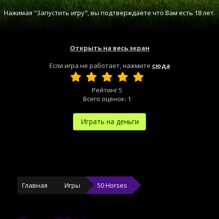
Нажимая "Запустить игру", вы подтверждаете что Вам есть 18 лет.
Открыть на весь экран
Если игра не работает, нажмите
сюда
Рейтинг
5
Всего оценок:
1
Играть на деньги
Главная
Игры
50 Horses