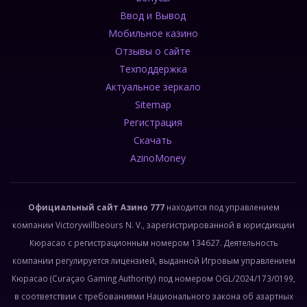
Ввод и Вывод
Мобильное казино
Отзывы о сайте
Техподдержка
Актуальное зеркало
Sitemap
Регистрация
Скачать
AzinoMoney
Официальный сайт Азино 777
находится под управлением
компании Victorywillbeours N. V., зарегистрированной в юрисдикции
Кюрасао с регистрационным номером 134627. Деятельность
компании регулируется лицензией, выданной Игровым управлением
Кюрасао (Curaçao Gaming Authority) под номером OGL/2024/173/0199,
в соответствии с требованиями Национального закона об азартных