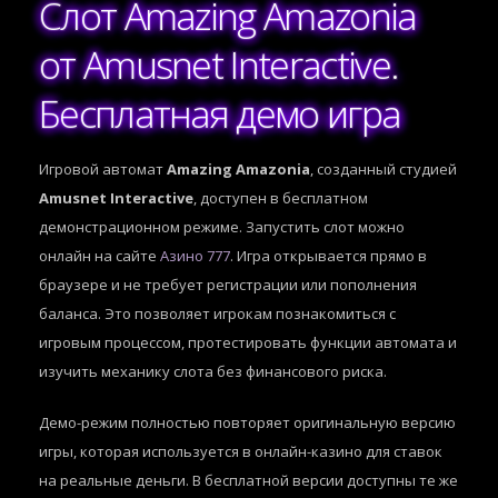
Слот Amazing Amazonia
от Amusnet Interactive.
Бесплатная демо игра
Игровой автомат
Amazing Amazonia
, созданный студией
Amusnet Interactive
, доступен в бесплатном
демонстрационном режиме. Запустить слот можно
онлайн на сайте
Азино 777
. Игра открывается прямо в
браузере и не требует регистрации или пополнения
баланса. Это позволяет игрокам познакомиться с
игровым процессом, протестировать функции автомата и
изучить механику слота без финансового риска.
Демо-режим полностью повторяет оригинальную версию
игры, которая используется в онлайн-казино для ставок
на реальные деньги. В бесплатной версии доступны те же