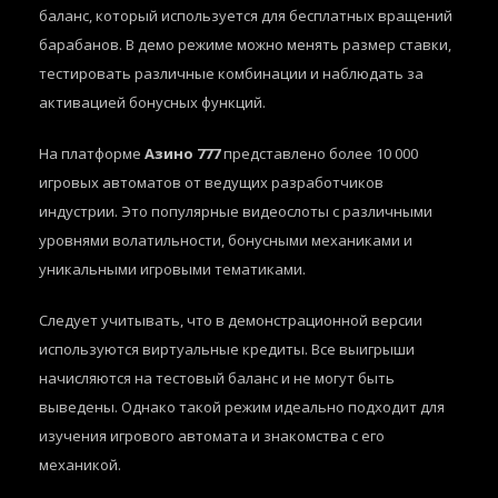
баланс, который используется для бесплатных вращений
барабанов. В демо режиме можно менять размер ставки,
тестировать различные комбинации и наблюдать за
активацией бонусных функций.
На платформе
Азино 777
представлено более 10 000
игровых автоматов от ведущих разработчиков
индустрии. Это популярные видеослоты с различными
уровнями волатильности, бонусными механиками и
уникальными игровыми тематиками.
Следует учитывать, что в демонстрационной версии
используются виртуальные кредиты. Все выигрыши
начисляются на тестовый баланс и не могут быть
выведены. Однако такой режим идеально подходит для
изучения игрового автомата и знакомства с его
механикой.