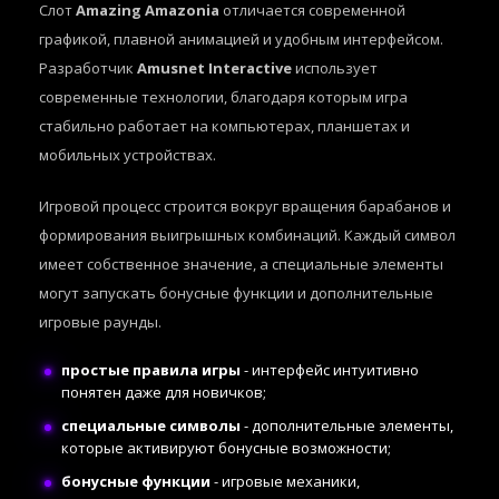
Слот
Amazing Amazonia
отличается современной
графикой, плавной анимацией и удобным интерфейсом.
Разработчик
Amusnet Interactive
использует
современные технологии, благодаря которым игра
стабильно работает на компьютерах, планшетах и
мобильных устройствах.
Игровой процесс строится вокруг вращения барабанов и
формирования выигрышных комбинаций. Каждый символ
имеет собственное значение, а специальные элементы
могут запускать бонусные функции и дополнительные
игровые раунды.
простые правила игры
- интерфейс интуитивно
понятен даже для новичков;
специальные символы
- дополнительные элементы,
которые активируют бонусные возможности;
бонусные функции
- игровые механики,