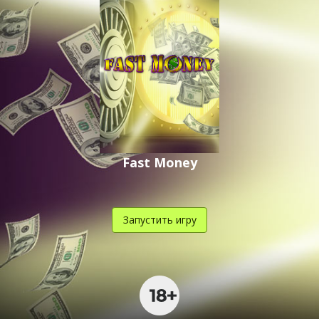
Fast Money
Запустить игру