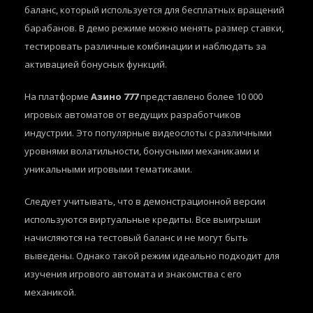
баланс, который используется для бесплатных вращений
барабанов. В демо режиме можно менять размер ставки,
тестировать различные комбинации и наблюдать за
активацией бонусных функций.
На платформе
Азино 777
представлено более 10 000
игровых автоматов от ведущих разработчиков
индустрии. Это популярные видеослоты с различными
уровнями волатильности, бонусными механиками и
уникальными игровыми тематиками.
Следует учитывать, что в демонстрационной версии
используются виртуальные кредиты. Все выигрыши
начисляются на тестовый баланс и не могут быть
выведены. Однако такой режим идеально подходит для
изучения игрового автомата и знакомства с его
механикой.