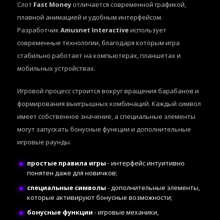
Слот
Fast Money
отличается современной графикой,
плавной анимацией и удобным интерфейсом.
Разработчик
Amusnet Interactive
использует
современные технологии, благодаря которым игра
стабильно работает на компьютерах, планшетах и
мобильных устройствах.
Игровой процесс строится вокруг вращения барабанов и
формирования выигрышных комбинаций. Каждый символ
имеет собственное значение, а специальные элементы
могут запускать бонусные функции и дополнительные
игровые раунды.
простые правила игры
- интерфейс интуитивно
понятен даже для новичков;
специальные символы
- дополнительные элементы,
которые активируют бонусные возможности;
бонусные функции
- игровые механики,