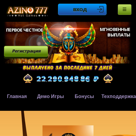
ВХОД
МГНОВЕННЫЕ
ПЕРВОЕ ЧЕСТНОЕ
ВЫПЛАТЫ
Регистрация
Главная
Демо Игры
Бонусы
Техподдержка
,
,
.