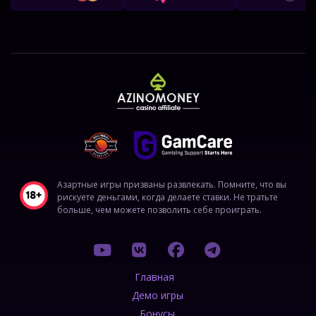
Азартные игры призваны развлекать. Помните, что вы
рискуете деньгами, когда делаете ставки. Не тратьте
больше, чем можете позволить себе проиграть.
Главная
Демо игры
Бонусы