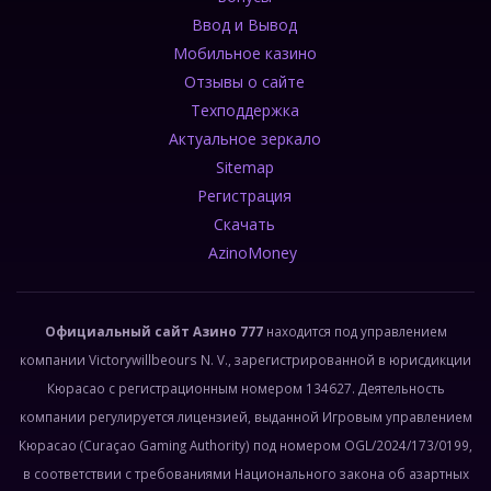
Ввод и Вывод
Мобильное казино
Отзывы о сайте
Техподдержка
Актуальное зеркало
Sitemap
Регистрация
Скачать
AzinoMoney
Официальный сайт Азино 777
находится под управлением
компании Victorywillbeours N. V., зарегистрированной в юрисдикции
Кюрасао с регистрационным номером 134627. Деятельность
компании регулируется лицензией, выданной Игровым управлением
Кюрасао (Curaçao Gaming Authority) под номером OGL/2024/173/0199,
в соответствии с требованиями Национального закона об азартных