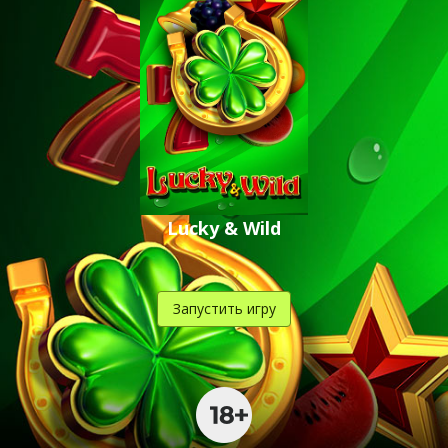
Lucky & Wild
Запустить игру