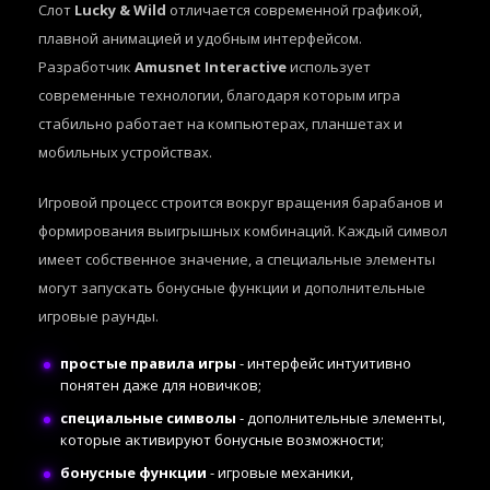
Слот
Lucky & Wild
отличается современной графикой,
плавной анимацией и удобным интерфейсом.
Разработчик
Amusnet Interactive
использует
современные технологии, благодаря которым игра
стабильно работает на компьютерах, планшетах и
мобильных устройствах.
Игровой процесс строится вокруг вращения барабанов и
формирования выигрышных комбинаций. Каждый символ
имеет собственное значение, а специальные элементы
могут запускать бонусные функции и дополнительные
игровые раунды.
простые правила игры
- интерфейс интуитивно
понятен даже для новичков;
специальные символы
- дополнительные элементы,
которые активируют бонусные возможности;
бонусные функции
- игровые механики,