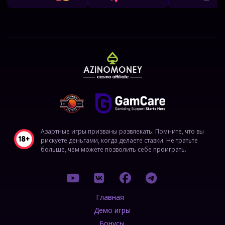
Азартные игры призваны развлекать. Помните, что вы
рискуете деньгами, когда делаете ставки. Не тратьте
больше, чем можете позволить себе проиграть.
Главная
Демо игры
Бонусы