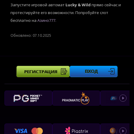
Запустите игровой автомат
Lucky & Wild
прямо сейчас и
протестируйте его возможности. Попробуйте слот
бесплатно на
Азино777
.
Обновлено:
07.10.2025
РЕГИСТРАЦИЯ
ВХОД