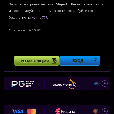
Запустите игровой автомат
Majestic Forest
прямо сейчас
и протестируйте его возможности. Попробуйте слот
бесплатно на
Азино777
.
Обновлено:
07.10.2025
РЕГИСТРАЦИЯ
ВХОД