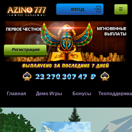
ВХОД
МГНОВЕННЫЕ
ПЕРВОЕ ЧЕСТНОЕ
ВЫПЛАТЫ
Регистрация
Главная
Демо Игры
Бонусы
Техподдержка
,
,
.