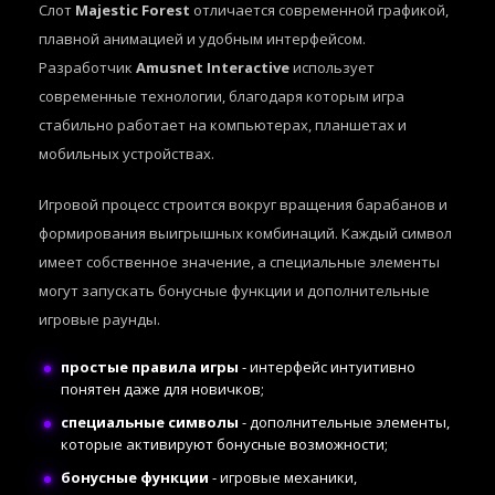
Слот
Majestic Forest
отличается современной графикой,
плавной анимацией и удобным интерфейсом.
Разработчик
Amusnet Interactive
использует
современные технологии, благодаря которым игра
стабильно работает на компьютерах, планшетах и
мобильных устройствах.
Игровой процесс строится вокруг вращения барабанов и
формирования выигрышных комбинаций. Каждый символ
имеет собственное значение, а специальные элементы
могут запускать бонусные функции и дополнительные
игровые раунды.
простые правила игры
- интерфейс интуитивно
понятен даже для новичков;
специальные символы
- дополнительные элементы,
которые активируют бонусные возможности;
бонусные функции
- игровые механики,