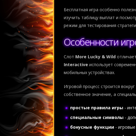
Бесплатная игра особенно полезн
изучить таблицу выплат и посмот
режим для тестирования стратеги
Особенности игр
Слот
More Lucky & Wild
отличает
Interactive
использует современн
мобильных устройствах.
Игровой процесс строится вокру
собственное значение, а специал
простые правила игры
- инт
специальные символы
- доп
бонусные функции
- игровые