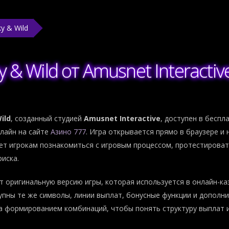
y & Wild
 & Wild от Amusnet Interacti
ild
, созданный студией
Amusnet Interactive
, доступен в бесп
лайн на сайте
Азино 777
. Игра открывается прямо в браузере и 
ет игрокам познакомиться с игровым процессом, протестироват
иска.
оригинальную версию игры, которая используется в онлайн-каз
тупны те же символы, линии выплат, бонусные функции и дополн
а формированием комбинаций, чтобы понять структуру выплат 