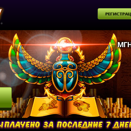
РЕГИСТРА
МГ