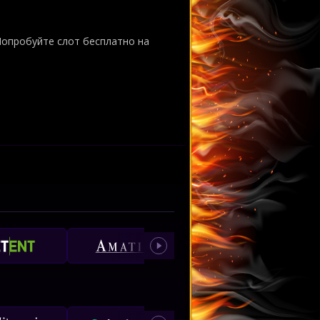
Попробуйте слот бесплатно на