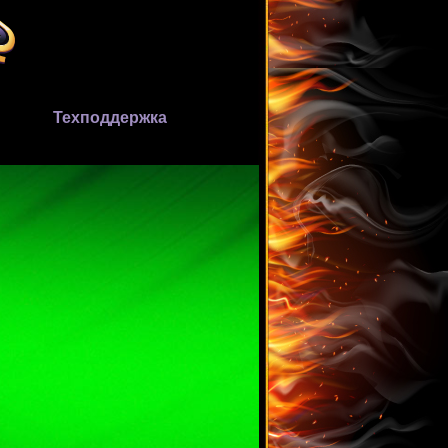
Техподдержка