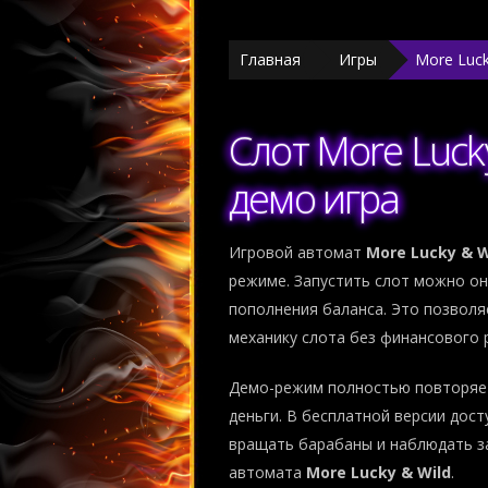
Главная
Игры
More Luck
Слот More Lucky
демо игра
Игровой автомат
More Lucky & W
режиме. Запустить слот можно он
пополнения баланса. Это позволя
механику слота без финансового р
Демо-режим полностью повторяет 
деньги. В бесплатной версии дос
вращать барабаны и наблюдать з
автомата
More Lucky & Wild
.