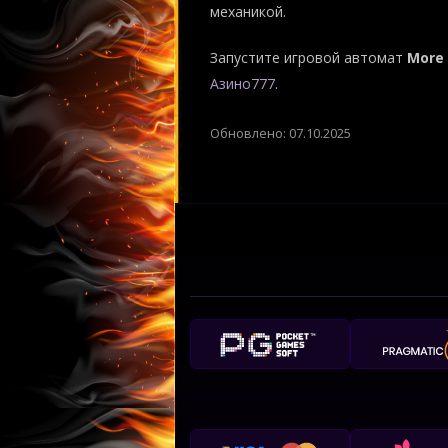
механикой.
Запустите игровой автомат
More 
Азино777
.
Обновлено:
07.10.2025