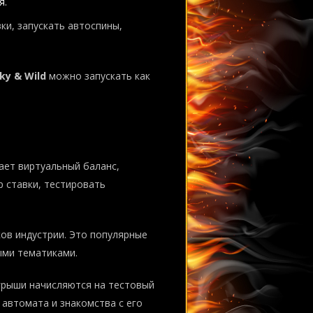
я.
ки, запускать автоспины,
ky & Wild
можно запускать как
чает виртуальный баланс,
 ставки, тестировать
ов индустрии. Это популярные
ыми тематиками.
грыши начисляются на тестовый
 автомата и знакомства с его