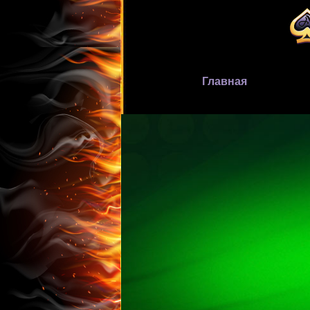
Главная