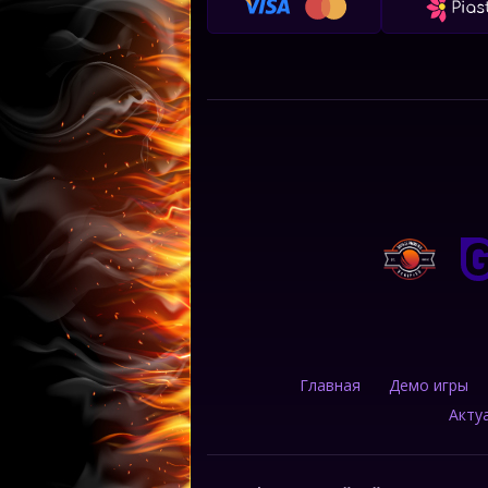
Главная
Демо игры
Акту