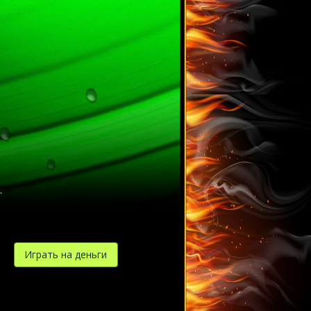
.
Играть на деньги