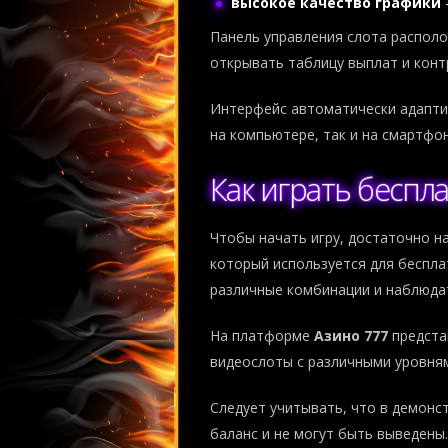
высокое качество графики
Панель управления слота располо
открывать таблицу выплат и конт
Интерфейс автоматически адаптир
на компьютере, так и на смартфо
Как играть беспл
Чтобы начать игру, достаточно н
который используется для беспл
различные комбинации и наблюдат
На платформе
Азино 777
предста
видеослоты с различными уровня
Следует учитывать, что в демонс
баланс и не могут быть выведены