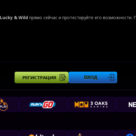
Lucky & Wild
прямо сейчас и протестируйте его возможности. 
РЕГИСТРАЦИЯ
ВХОД