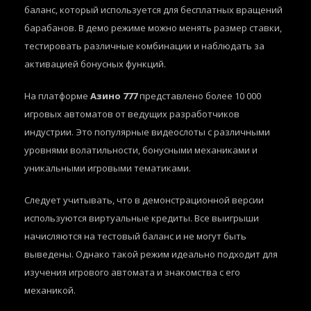
баланс, который используется для бесплатных вращений
барабанов. В демо режиме можно менять размер ставки,
тестировать различные комбинации и наблюдать за
активацией бонусных функций.
На платформе
Азино 777
представлено более 10 000
игровых автоматов от ведущих разработчиков
индустрии. Это популярные видеослоты с различными
уровнями волатильности, бонусными механиками и
уникальными игровыми тематиками.
Следует учитывать, что в демонстрационной версии
используются виртуальные кредиты. Все выигрыши
начисляются на тестовый баланс и не могут быть
выведены. Однако такой режим идеально подходит для
изучения игрового автомата и знакомства с его
механикой.