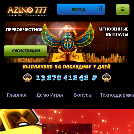
ВХОД
МГНОВЕННЫЕ
ПЕРВОЕ ЧЕСТНОЕ
ВЫПЛАТЫ
Регистрация
Главная
Демо Игры
Бонусы
Техподдержка
,
,
.