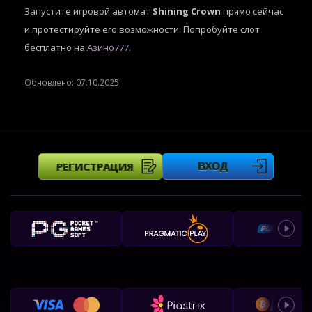
Запустите игровой автомат
Shining Crown
прямо сейчас
и протестируйте его возможности. Попробуйте слот
бесплатно на
Азино777
.
Обновлено:
07.10.2025
РЕГИСТРАЦИЯ
ВХОД