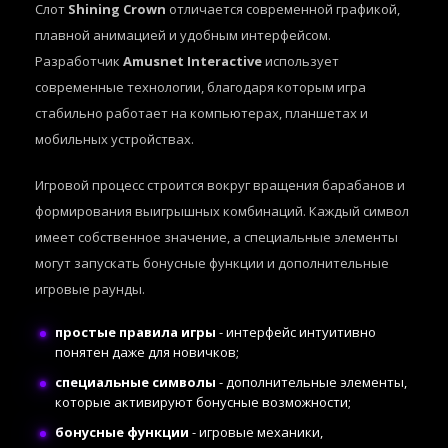
Слот
Shining Crown
отличается современной графикой,
плавной анимацией и удобным интерфейсом.
Разработчик
Amusnet Interactive
использует
современные технологии, благодаря которым игра
стабильно работает на компьютерах, планшетах и
мобильных устройствах.
Игровой процесс строится вокруг вращения барабанов и
формирования выигрышных комбинаций. Каждый символ
имеет собственное значение, а специальные элементы
могут запускать бонусные функции и дополнительные
игровые раунды.
простые правила игры
- интерфейс интуитивно
понятен даже для новичков;
специальные символы
- дополнительные элементы,
которые активируют бонусные возможности;
бонусные функции
- игровые механики,