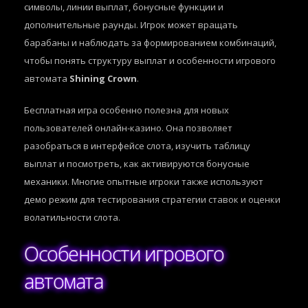
символы, линии выплат, бонусные функции и
дополнительные раунды. Игрок может вращать
барабаны и наблюдать за формированием комбинаций,
чтобы понять структуру выплат и особенности игрового
автомата
Shining Crown
.
Бесплатная игра особенно полезна для новых
пользователей онлайн-казино. Она позволяет
разобраться в интерфейсе слота, изучить таблицу
выплат и посмотреть, как активируются бонусные
механики. Многие опытные игроки также используют
демо режим для тестирования стратегии ставок и оценки
волатильности слота.
Особенности игрового
автомата