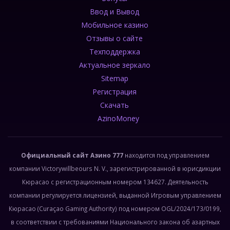
Ввод и Вывод
Мобильное казино
Отзывы о сайте
Техподдержка
Актуальное зеркало
Sitemap
Регистрация
Скачать
AzinoMoney
Официальный сайт Азино 777
находится под управлением
компании Victorywillbeours N. V., зарегистрированной в юрисдикции
Кюрасао с регистрационным номером 134627. Деятельность
компании регулируется лицензией, выданной Игровым управлением
Кюрасао (Curaçao Gaming Authority) под номером OGL/2024/173/0199,
в соответствии с требованиями Национального закона об азартных