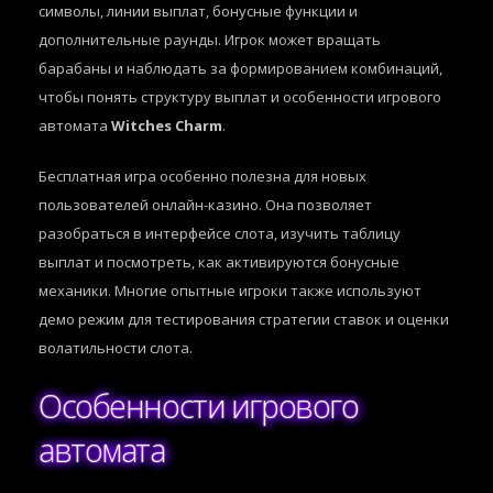
символы, линии выплат, бонусные функции и
дополнительные раунды. Игрок может вращать
барабаны и наблюдать за формированием комбинаций,
чтобы понять структуру выплат и особенности игрового
автомата
Witches Charm
.
Бесплатная игра особенно полезна для новых
пользователей онлайн-казино. Она позволяет
разобраться в интерфейсе слота, изучить таблицу
выплат и посмотреть, как активируются бонусные
механики. Многие опытные игроки также используют
демо режим для тестирования стратегии ставок и оценки
волатильности слота.
Особенности игрового
автомата