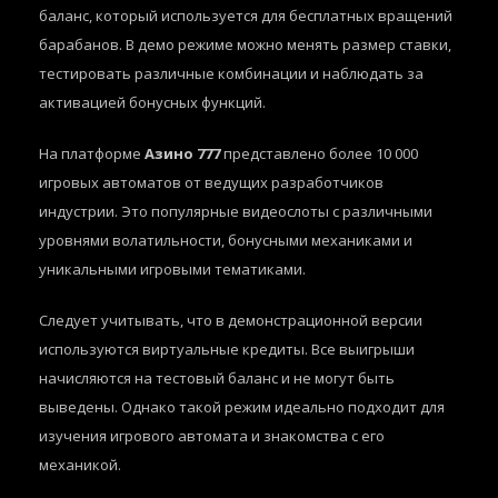
баланс, который используется для бесплатных вращений
барабанов. В демо режиме можно менять размер ставки,
тестировать различные комбинации и наблюдать за
активацией бонусных функций.
На платформе
Азино 777
представлено более 10 000
игровых автоматов от ведущих разработчиков
индустрии. Это популярные видеослоты с различными
уровнями волатильности, бонусными механиками и
уникальными игровыми тематиками.
Следует учитывать, что в демонстрационной версии
используются виртуальные кредиты. Все выигрыши
начисляются на тестовый баланс и не могут быть
выведены. Однако такой режим идеально подходит для
изучения игрового автомата и знакомства с его
механикой.