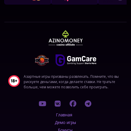
Азартные игры призваны развлекать. Помните, что вы
рискуете деньгами, когда делаете ставки. Не тратьте
больше, чем можете позволить себе проиграть.
Главная
Демо игры
Бонусы