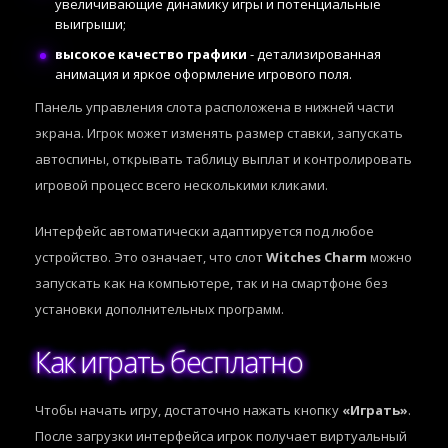
увеличивающие динамику игры и потенциальные
выигрыши;
высокое качество графики
- детализированная
анимация и яркое оформление игрового поля.
Панель управления слота расположена в нижней части
экрана. Игрок может изменять размер ставки, запускать
автоспины, открывать таблицу выплат и контролировать
игровой процесс всего несколькими кликами.
Интерфейс автоматически адаптируется под любое
устройство. Это означает, что слот
Witches Charm
можно
запускать как на компьютере, так и на смартфоне без
установки дополнительных программ.
Как играть бесплатно
Чтобы начать игру, достаточно нажать кнопку
«Играть»
.
После загрузки интерфейса игрок получает виртуальный