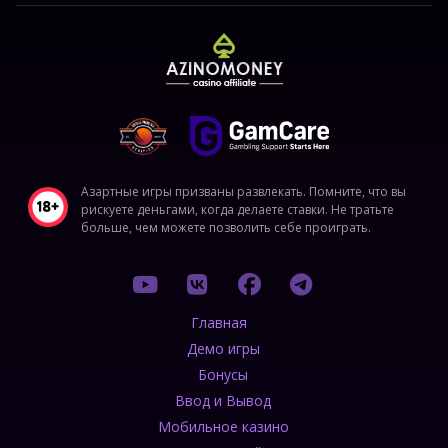
Азартные игры призваны развлекать. Помните, что вы
рискуете деньгами, когда делаете ставки. Не тратьте
больше, чем можете позволить себе проиграть.
Главная
Демо игры
Бонусы
Ввод и Вывод
Мобильное казино