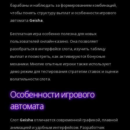
барабаны и наблюдать за формированием комбинаций,
чтобы понять структуру выплат и особенности игрового
автомата
Geisha
.
Бесплатная игра особенно полезна для новых
пользователей онлайн-казино. Она позволяет
разобраться в интерфейсе слота, изучить таблицу
выплат и посмотреть, как активируются бонусные
механики. Многие опытные игроки также используют
демо режим для тестирования стратегии ставок и оценки
волатильности слота.
Особенности игрового
автомата
Слот
Geisha
отличается современной графикой, плавной
анимацией и удобным интерфейсом. Разработчик