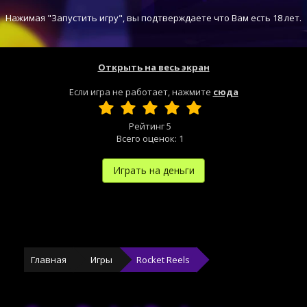
Нажимая "Запустить игру", вы подтверждаете что Вам есть 18 лет.
Открыть на весь экран
Если игра не работает, нажмите
сюда
Рейтинг
5
Всего оценок:
1
Играть на деньги
Главная
Игры
Rocket Reels