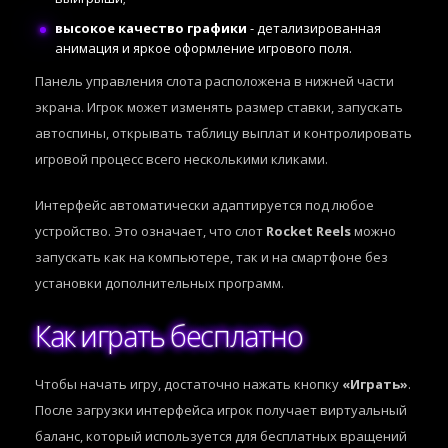
высокое качество графики
- детализированная
анимация и яркое оформление игрового поля.
Панель управления слота расположена в нижней части
экрана. Игрок может изменять размер ставки, запускать
автоспины, открывать таблицу выплат и контролировать
игровой процесс всего несколькими кликами.
Интерфейс автоматически адаптируется под любое
устройство. Это означает, что слот
Rocket Reels
можно
запускать как на компьютере, так и на смартфоне без
установки дополнительных программ.
Как играть бесплатно
Чтобы начать игру, достаточно нажать кнопку
«Играть»
.
После загрузки интерфейса игрок получает виртуальный
баланс, который используется для бесплатных вращений