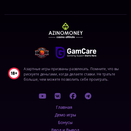
Азартные игры призваны развлекать. Помните, что вы
рискуете деньгами, когда делаете ставки. Не тратьте
больше, чем можете позволить себе проиграть.
Главная
Демо игры
Бонусы
Ввод и Вывод