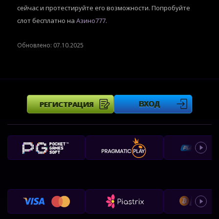
сейчас и протестируйте его возможности. Попробуйте
слот бесплатно на
Азино777
.
Обновлено:
07.10.2025
РЕГИСТРАЦИЯ
ВХОД