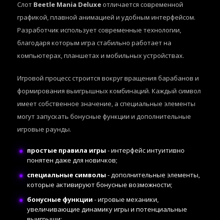
Слот
Beetle Mania Deluxe
отличается современной
графикой, плавной анимацией и удобным интерфейсом.
Разработчик
использует современные технологии,
благодаря которым игра стабильно работает на
компьютерах, планшетах и мобильных устройствах.
Игровой процесс строится вокруг вращения барабанов и
формирования выигрышных комбинаций. Каждый символ
имеет собственное значение, а специальные элементы
могут запускать бонусные функции и дополнительные
игровые раунды.
простые правила игры
- интерфейс интуитивно
понятен даже для новичков;
специальные символы
- дополнительные элементы,
которые активируют бонусные возможности;
бонусные функции
- игровые механики,
увеличивающие динамику игры и потенциальные
выигрыши;