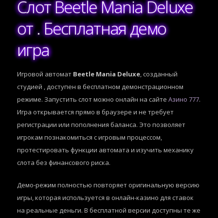
Слот Beetle Mania Deluxe
от . Бесплатная демо
игра
Игровой автомат
Beetle Mania Deluxe
, созданный
студией
, доступен в бесплатном демонстрационном
режиме. Запустить слот можно онлайн на сайте
Азино 777
.
Игра открывается прямо в браузере и не требует
регистрации или пополнения баланса. Это позволяет
игрокам познакомиться с игровым процессом,
протестировать функции автомата и изучить механику
слота без финансового риска.
Демо-режим полностью повторяет оригинальную версию
игры, которая используется в онлайн-казино для ставок
на реальные деньги. В бесплатной версии доступны те же