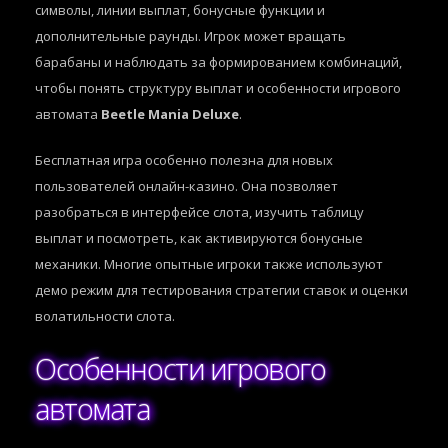
символы, линии выплат, бонусные функции и
дополнительные раунды. Игрок может вращать
барабаны и наблюдать за формированием комбинаций,
чтобы понять структуру выплат и особенности игрового
автомата
Beetle Mania Deluxe
.
Бесплатная игра особенно полезна для новых
пользователей онлайн-казино. Она позволяет
разобраться в интерфейсе слота, изучить таблицу
выплат и посмотреть, как активируются бонусные
механики. Многие опытные игроки также используют
демо режим для тестирования стратегии ставок и оценки
волатильности слота.
Особенности игрового
автомата