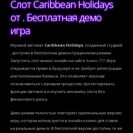
Слот Caribbean Holidays
от . Бесплатная демо
игра
Игровой автомат
Caribbean Holidays
, созданный студией
, доступен в бесплатном демонстрационном режиме.
Запустить слот можно онлайн на сайте
Азино 777
. Игра
открывается прямо в браузере и не требует регистрации
или пополнения баланса. Это позволяет игрокам
познакомиться с игровым процессом, протестировать
функции автомата и изучить механику слота без
финансового риска.
Демо-режим полностью повторяет оригинальную версию
игры, которая используется в онлайн-казино для ставок
на реальные деньги. В бесплатной версии доступны те же