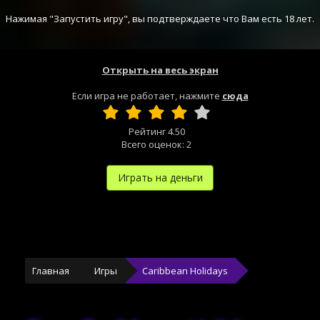
Нажимая "Запустить игру", вы подтверждаете что Вам есть 18 лет.
Открыть на весь экран
Если игра не работает, нажмите
сюда
Рейтинг
4.50
Всего оценок:
2
Играть на деньги
Главная
Игры
Caribbean Holidays