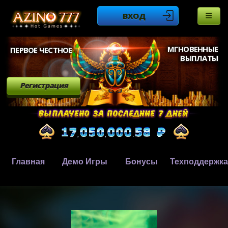
ВХОД
МГНОВЕННЫЕ
ПЕРВОЕ ЧЕСТНОЕ
ВЫПЛАТЫ
Регистрация
Главная
Демо Игры
Бонусы
Техподдержка
,
,
.