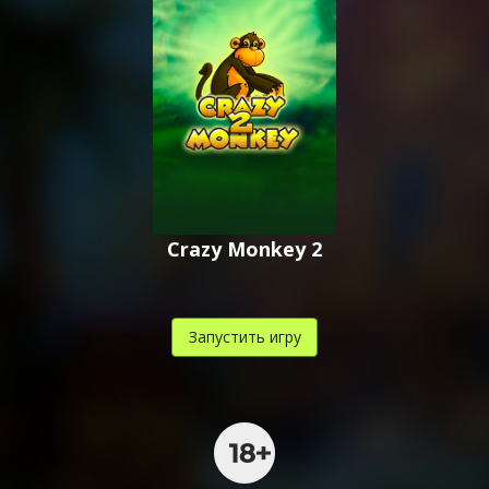
Crazy Monkey 2
Запустить игру