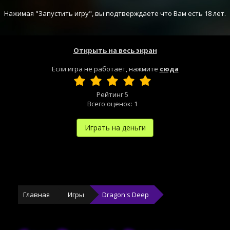
Нажимая "Запустить игру", вы подтверждаете что Вам есть 18 лет.
Открыть на весь экран
Если игра не работает, нажмите
сюда
Рейтинг
5
Всего оценок:
1
Играть на деньги
Главная
Игры
Dragon's Deep