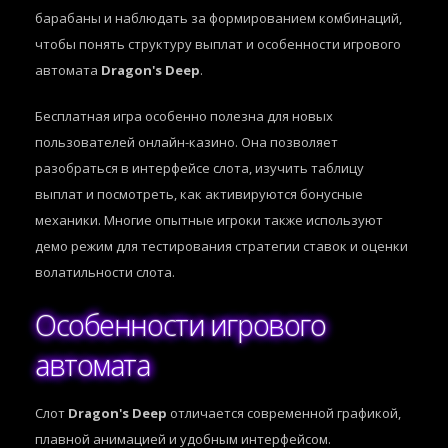
барабаны и наблюдать за формированием комбинаций,
чтобы понять структуру выплат и особенности игрового
автомата
Dragon's Deep
.
Бесплатная игра особенно полезна для новых
пользователей онлайн-казино. Она позволяет
разобраться в интерфейсе слота, изучить таблицу
выплат и посмотреть, как активируются бонусные
механики. Многие опытные игроки также используют
демо режим для тестирования стратегии ставок и оценки
волатильности слота.
Особенности игрового
автомата
Слот
Dragon's Deep
отличается современной графикой,
плавной анимацией и удобным интерфейсом.