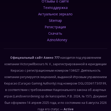
Отзывы о сайте
Техподдержка
Актуальное зеркало
Sitemap
Регистрация
Скачать
AzinoMoney
Официальный сайт Азино 777
находится под управлением
компании Victorywillbeours N. V., зарегистрированной в юрисдикции
Кюрасао с регистрационным номером 134627. Деятельность
компании регулируется лицензией, выданной Игровым управлением
Кюрасао (Curaçao Gaming Authority) под номером OGL/2024/173/0199,
в соответствии с требованиями Национального закона об азартных
играх (Landsverordening op de kansspelen, P.B. 2024, № 157). Документ
был оформлен 14 апреля 2025 года, и по состоянию на 6 августа 2026
года его статус —
Active