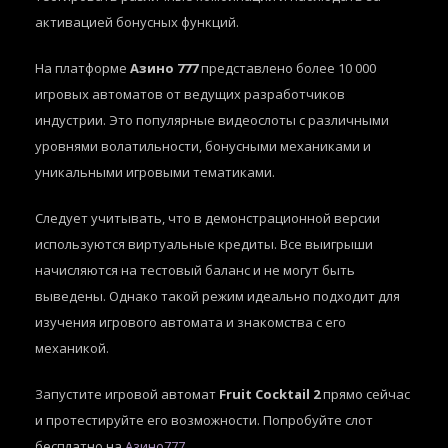
активацией бонусных функций.
На платформе
Азино 777
представлено более 10 000
игровых автоматов от ведущих разработчиков
индустрии. Это популярные видеослоты с различными
уровнями волатильности, бонусными механиками и
уникальными игровыми тематиками.
Следует учитывать, что в демонстрационной версии
используются виртуальные кредиты. Все выигрыши
начисляются на тестовый баланс и не могут быть
выведены. Однако такой режим идеально подходит для
изучения игрового автомата и знакомства с его
механикой.
Запустите игровой автомат
Fruit Cocktail 2
прямо сейчас
и протестируйте его возможности. Попробуйте слот
бесплатно на
Азино777
.