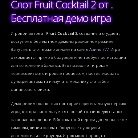
Слот Fruit Cocktail 2 от .
Бесплатная демо игра
Игровой автомат
Fruit Cocktail 2
, созданный студией
,
доступен в бесплатном демонстрационном режиме.
Запустить слот можно онлайн на сайте
Азино 777
. Игра
открывается прямо в браузере и не требует регистрации
или пополнения баланса. Это позволяет игрокам
познакомиться с игровым процессом, протестировать
функции автомата и изучить механику слота без
финансового риска.
Демо-режим полностью повторяет оригинальную версию
игры, которая используется в онлайн-казино для ставок
на реальные деньги. В бесплатной версии доступны те же
символы, линии выплат, бонусные функции и
дополнительные раунды. Игрок может вращать