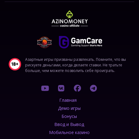
Азартные игры призваны развлекать. Помните, что вы
рискуете деньгами, когда делаете ставки. Не тратьте
больше, чем можете позволить себе проиграть.
Главная
Демо игры
Бонусы
Ввод и Вывод
Мобильное казино