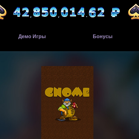
,
,
.
Демо Игры
Бонусы