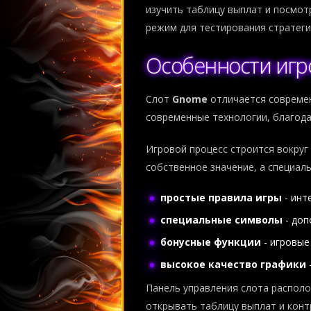
изучить таблицу выплат и посмот
режим для тестирования стратеги
Особенности игр
Слот
Gnome
отличается современ
современные технологии, благода
Игровой процесс строится вокру
собственное значение, а специал
простые правила игры
- инт
специальные символы
- доп
бонусные функции
- игровые
высокое качество графики
Панель управления слота располо
открывать таблицу выплат и конт