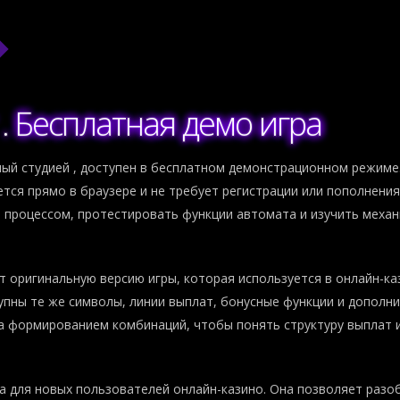
. Бесплатная демо игра
ный студией
, доступен в бесплатном демонстрационном режиме
ется прямо в браузере и не требует регистрации или пополнени
 процессом, протестировать функции автомата и изучить механ
оригинальную версию игры, которая используется в онлайн-каз
тупны те же символы, линии выплат, бонусные функции и дополн
а формированием комбинаций, чтобы понять структуру выплат 
а для новых пользователей онлайн-казино. Она позволяет разоб