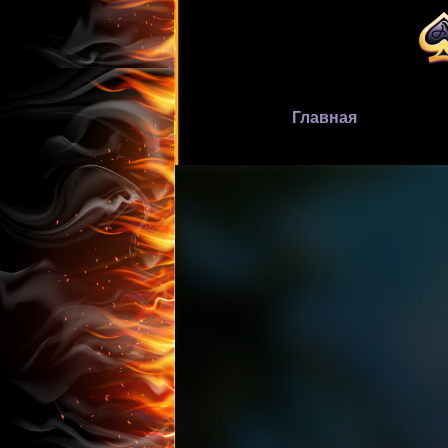
Главная