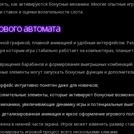
реть, как активируются бонусные механики. Многие опытные иг
и ставок и оценки волатильности слота.
ового автомата
ной графикой, плавной анимацией и удобным интерфейсом. Ра
ря которым игра стабильно работает на компьютерах, планшета
г вращения барабанов и формирования выигрышных комбинаций
ьные элементы могут запускать бонусные функции и дополнител
ерфейс интуитивно понятен даже для новичков;
олнительные элементы, которые активируют бонусные возможн
 механики, увеличивающие динамику игры и потенциальные выи
- детализированная анимация и яркое оформление игрового пол
жена в нижней части экрана. Игрок может изменять размер став
ролировать игровой процесс всего несколькими кликами.