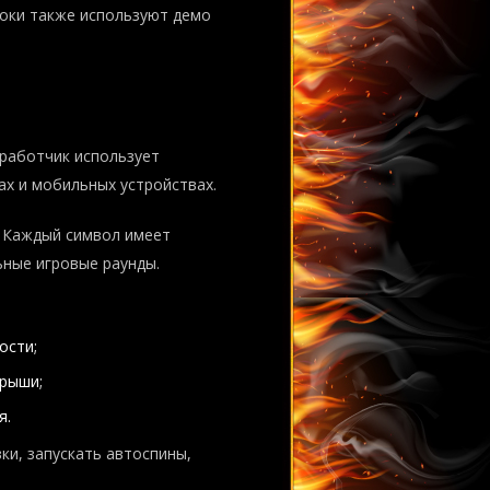
роки также используют демо
зработчик
использует
х и мобильных устройствах.
. Каждый символ имеет
ьные игровые раунды.
ости;
грыши;
я.
ки, запускать автоспины,