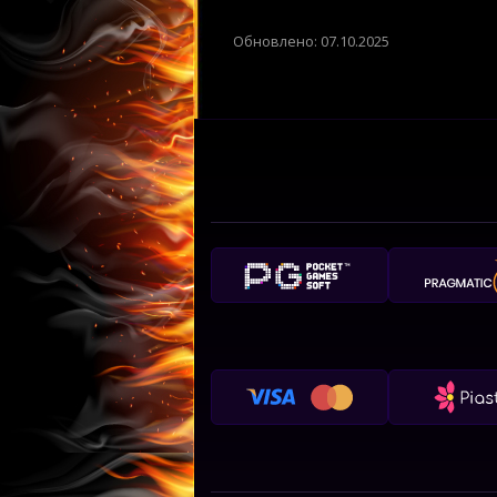
Обновлено:
07.10.2025