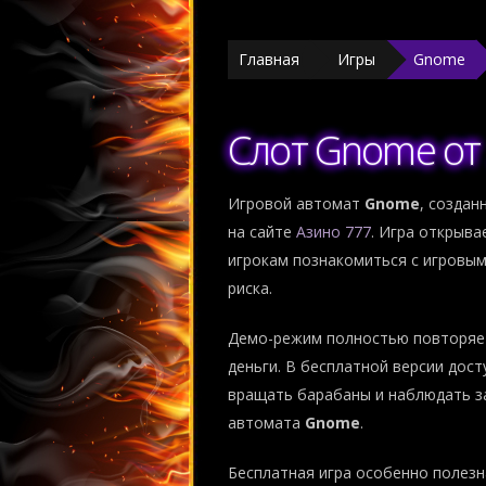
Главная
Игры
Gnome
Слот Gnome от 
Игровой автомат
Gnome
, создан
на сайте
Азино 777
. Игра открыва
игрокам познакомиться с игровым
риска.
Демо-режим полностью повторяет 
деньги. В бесплатной версии дос
вращать барабаны и наблюдать з
автомата
Gnome
.
Бесплатная игра особенно полезн